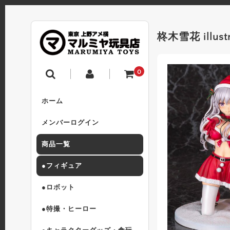
柊木雪花 illu
0
ホーム
メンバーログイン
商品一覧
●フィギュア
●ロボット
●特撮・ヒーロー