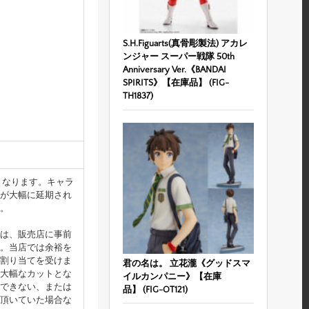
S.H.Figuarts(真骨彫製法) アカレ
ンジャー スーパー戦隊 50th
Anniversary Ver.《BANDAI
SPIRITS》【在庫品】 (FIG-
TH1837)
となります。キャラ
が大幅に延期され
。
は、販売店に事前
。当店では余裕を
割り当てを受けま
君の名は。 立花瀧《グッドスマ
大幅なカットとな
イルカンパニー》【在庫
できない、または
品】 (FIG-OT121)
頂いていた場合な