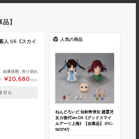
在庫品】
人気の商品
 深崎暮人 1/6《スカイ
在庫状態 : 売り切れ
¥20,680
0
(税込)
ません
ねんどろいど 仙剣奇侠伝 趙霊児
女カ後代Ver.DX《グッドスマイ
ルアーツ上海》【在庫品】 (FIG-
ND1747)