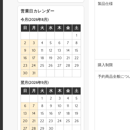
製品仕様
営業日カレンダー
今月(2026年8月)
日
月
火
水
木
金
土
1
2
3
4
5
6
7
8
9
10
11
12
13
14
15
16
17
18
19
20
21
22
購入制限
23
24
25
26
27
28
29
30
31
予約商品全般につ
翌月(2026年9月)
日
月
火
水
木
金
土
1
2
3
4
5
6
7
8
9
10
11
12
13
14
15
16
17
18
19
20
21
22
23
24
25
26
27
28
29
30