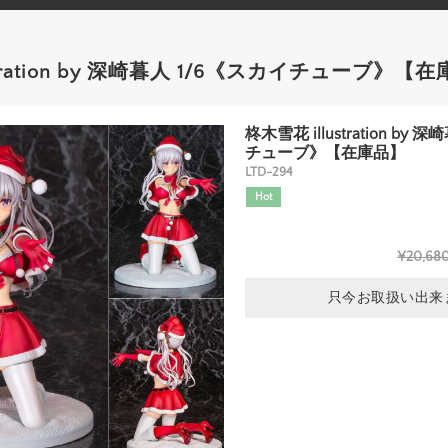
stration by 深崎暮人 1/6《スカイチューブ》【
柊木雪花 illustration by
チューブ》【在庫品】
LTD-294
Hot
¥20,68
只今お取扱い出来