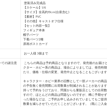
塗装済み完成品
【スケール】1/6
【サイズ】全高約19cm(台座含む)
【素材】PVC
【その他】キャストオフ仕様
【セット内容一覧】
フィギュア本体
帽子パーツ
下着パーツ2種
原画ポストカード
お一人様 3個まで
いての諸注意
こちらの商品は予約商品となりますので、発売後のお届け
クター・ホビー系の商品は、場合によりましては、発売時期
たり、価格・仕様の変更、発売中止となることもございます
キャラクター・ホビー業界の旧弊として一部メーカーの商品
の予告無く発売間際に出荷数量が削減されることがあります
持って予約をうけており、問屋からも量販店としての出荷数
すので、ほとんどの商品は問題ないのですが、稀に予期せず
った場合などは、ご予約お申し込みされていましてもご提供
数量を減らさせていただくことがございます。（既にご入金