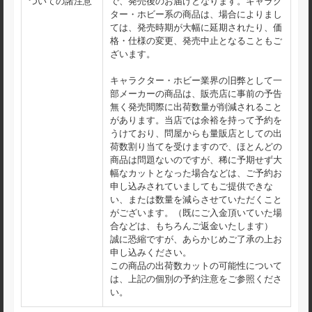
ついての諸注意
で、発売後のお届けとなります。キャラク
ター・ホビー系の商品は、場合によりまし
ては、発売時期が大幅に延期されたり、価
格・仕様の変更、発売中止となることもご
ざいます。
キャラクター・ホビー業界の旧弊として一
部メーカーの商品は、販売店に事前の予告
無く発売間際に出荷数量が削減されること
があります。当店では余裕を持って予約を
うけており、問屋からも量販店としての出
荷数割り当てを受けますので、ほとんどの
商品は問題ないのですが、稀に予期せず大
幅なカットとなった場合などは、ご予約お
申し込みされていましてもご提供できな
い、または数量を減らさせていただくこと
がございます。（既にご入金頂いていた場
合などは、もちろんご返金いたします）
誠に恐縮ですが、あらかじめご了承の上お
申し込みください。
この商品の出荷数カットの可能性について
は、上記の個別の予約注意をご参照くださ
い。