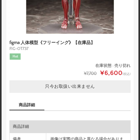
figma 人体模型《フリーイング》【在庫品】
FIG-OT737
Hot
在庫状態 : 売り切れ
¥6,600
¥7,700
(税込)
只今お取扱い出来ません
商品詳細
商品詳細
備考
画像は実際の商品と異なる場合がありま