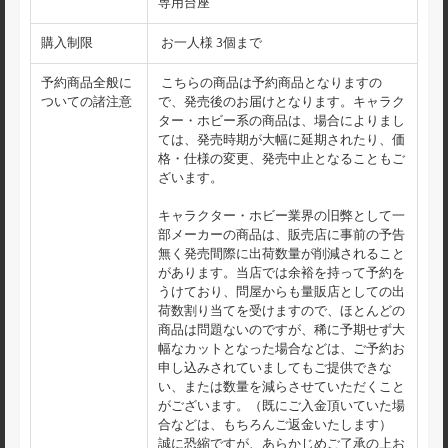
専用台座
購入制限
お一人様 3個まで
予約商品全般に
こちらの商品は予約商品となりますの
ついての諸注意
で、発売後のお届けとなります。キャラク
ター・ホビー系の商品は、場合によりまし
ては、発売時期が大幅に延期されたり、価
格・仕様の変更、発売中止となることもご
ざいます。
キャラクター・ホビー業界の旧弊として一
部メーカーの商品は、販売店に事前の予告
無く発売間際に出荷数量が削減されること
があります。当店では余裕を持って予約を
うけており、問屋からも量販店としての出
荷数割り当てを受けますので、ほとんどの
商品は問題ないのですが、稀に予期せず大
幅なカットとなった場合などは、ご予約お
申し込みされていましてもご提供できな
い、または数量を減らさせていただくこと
がございます。（既にご入金頂いていた場
合などは、もちろんご返金いたします）
誠に恐縮ですが、あらかじめご了承の上お