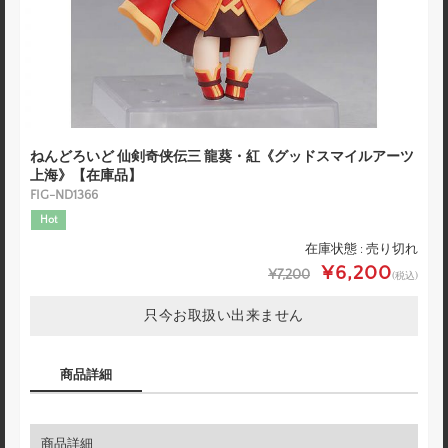
ねんどろいど 仙剣奇侠伝三 龍葵・紅《グッドスマイルアーツ
上海》【在庫品】
FIG-ND1366
Hot
在庫状態 : 売り切れ
¥6,200
¥7,200
(税込)
只今お取扱い出来ません
商品詳細
商品詳細