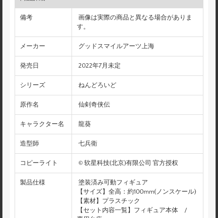
備考
画像は実際の商品と異なる場合がありま
す。
メーカー
グッドスマイルアーツ上海
発売日
2022年7月未定
シリーズ
ねんどろいど
原作名
仙剣奇侠伝
キャラクター名
龍葵
造型師
七兵衛
コピーライト
© 软星科技(北京)有限公司 官方授权
製品仕様
塗装済み可動フィギュア
【サイズ】全高：約100mm(ノンスケール)
【素材】プラスチック
【セット内容一覧】フィギュア本体 /