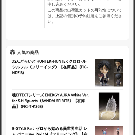
申し込みください。
この商品の出荷数カットの可能性について
は、上記の個別の予約注意をご参照くださ
い。
人気の商品
ねんどろいど HUNTER×HUNTER クロロ=ル
シルフル《フリーイング》【在庫品】 (FIG-
ND718)
魂EFFECTシリーズ ENERGY AURA White Ver.
for S.H.Figuarts《BANDAI SPIRITS》【在庫
品】 (FIG-TH1368)
B-STYLE Re：ゼロから始める異世界生活 レ
ム バニーVer. 2nd 1/4《フリーイング》【在