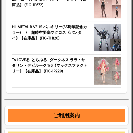
庫品】 (FIG-IP672)
HI-METAL R VF-1S バルキリー(35周年記念カ
ラー) / 超時空要塞マクロス《バンダ
イ》【在庫品】 (FIG-TH126)
To LOVEる-とらぶる- ダークネス ララ・サ
タリン・デビルーク 1/6《マックスファクト
リー》【在庫品】 (FIG-IP229)
ご利用案内