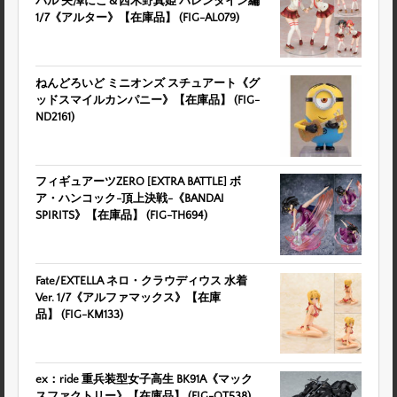
バル 矢澤にこ＆西木野真姫 バレンタイン編
1/7《アルター》【在庫品】 (FIG-AL079)
ねんどろいど ミニオンズ スチュアート《グ
ッドスマイルカンパニー》【在庫品】 (FIG-
ND2161)
フィギュアーツZERO [EXTRA BATTLE] ボ
ア・ハンコック-頂上決戦-《BANDAI
SPIRITS》【在庫品】 (FIG-TH694)
Fate/EXTELLA ネロ・クラウディウス 水着
Ver. 1/7《アルファマックス》【在庫
品】 (FIG-KM133)
ex：ride 重兵装型女子高生 BK91A《マック
スファクトリー》【在庫品】 (FIG-OT538)