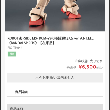
ROBOT魂 <SIDE MS> RGM-79(G) 陸戦型ジム ver. A.N.I.M.E.
《BANDAI SPIRITS》【在庫品】
FIG-TH944
Hot
在庫状態 : 売り切れ
¥6,500
¥7,150
(税込)
只今お取扱い出来ません
商品詳細
商品詳細