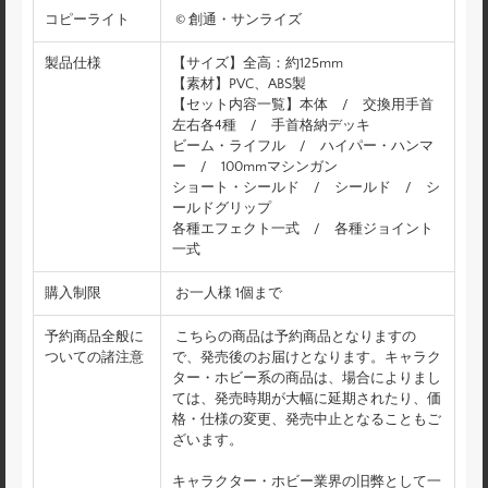
コピーライト
© 創通・サンライズ
製品仕様
【サイズ】全高：約125mm
【素材】PVC、ABS製
【セット内容一覧】本体 / 交換用手首
左右各4種 / 手首格納デッキ
ビーム・ライフル / ハイパー・ハンマ
ー / 100mmマシンガン
ショート・シールド / シールド / シ
ールドグリップ
各種エフェクト一式 / 各種ジョイント
一式
購入制限
お一人様 1個まで
予約商品全般に
こちらの商品は予約商品となりますの
ついての諸注意
で、発売後のお届けとなります。キャラク
ター・ホビー系の商品は、場合によりまし
ては、発売時期が大幅に延期されたり、価
格・仕様の変更、発売中止となることもご
ざいます。
キャラクター・ホビー業界の旧弊として一