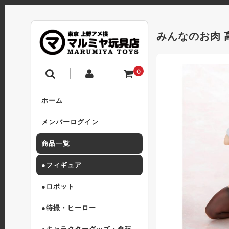
みんなのお肉 高
0
ホーム
メンバーログイン
商品一覧
●フィギュア
●ロボット
●特撮・ヒーロー