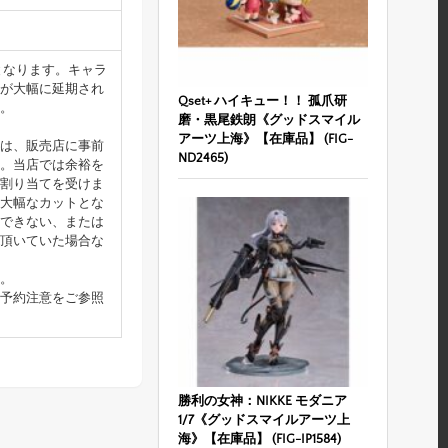
となります。キャラ
が大幅に延期され
Qset+ ハイキュー！！ 孤爪研
。
磨・黒尾鉄朗《グッドスマイル
アーツ上海》【在庫品】 (FIG-
は、販売店に事前
ND2465)
。当店では余裕を
割り当てを受けま
大幅なカットとな
できない、または
頂いていた場合な
。
予約注意をご参照
勝利の女神：NIKKE モダニア
1/7《グッドスマイルアーツ上
海》【在庫品】 (FIG-IP1584)