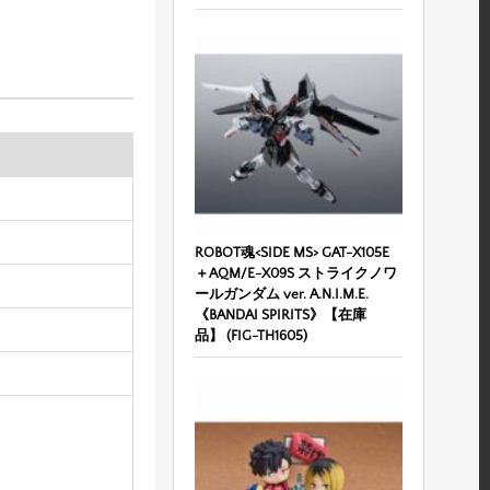
ROBOT魂<SIDE MS> GAT-X105E
＋AQM/E-X09S ストライクノワ
ールガンダム ver. A.N.I.M.E.
《BANDAI SPIRITS》【在庫
品】 (FIG-TH1605)