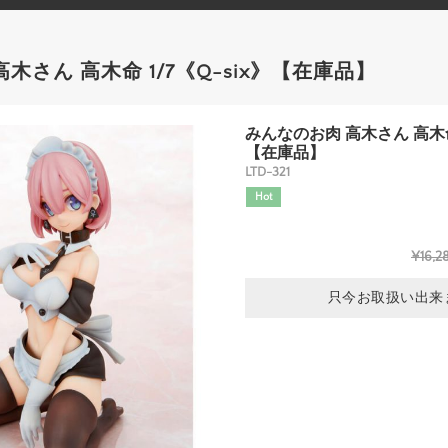
木さん 高木命 1/7《Q-six》【在庫品】
みんなのお肉 高木さん 高木命 1
【在庫品】
LTD-321
Hot
¥16,2
只今お取扱い出来