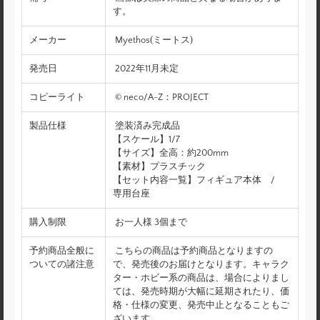
す。
メーカー
Myethos(ミートス)
発売日
2022年11月未定
コピーライト
© neco/A-Z：PROJECT
製品仕様
塗装済み完成品
【スケール】1/7
【サイズ】全高：約200mm
【素材】プラスチック
【セット内容一覧】フィギュア本体 /
専用台座
購入制限
お一人様 3個まで
予約商品全般に
こちらの商品は予約商品となりますの
ついての諸注意
で、発売後のお届けとなります。キャラク
ター・ホビー系の商品は、場合によりまし
ては、発売時期が大幅に延期されたり、価
格・仕様の変更、発売中止となることもご
ざいます。