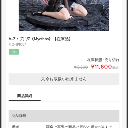
A-Z：[C] 1/7《Myethos》【在庫品】
FIG-IP1067
Hot
在庫状態 : 売り切れ
¥11,800
¥13,800
(税込)
只今お取扱い出来ません
商品詳細
商品詳細
備考
画像は実際の商品と異なる場合がありま