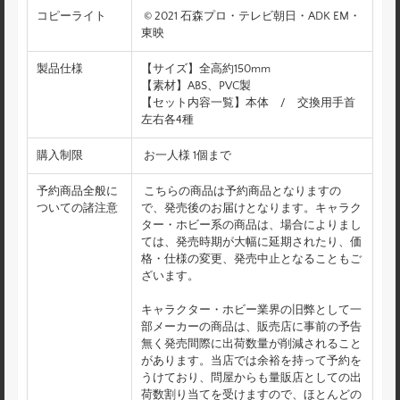
コピーライト
© 2021 石森プロ・テレビ朝日・ADK EM・
東映
製品仕様
【サイズ】全高約150mm
【素材】ABS、PVC製
【セット内容一覧】本体 / 交換用手首
左右各4種
購入制限
お一人様 1個まで
予約商品全般に
こちらの商品は予約商品となりますの
ついての諸注意
で、発売後のお届けとなります。キャラク
ター・ホビー系の商品は、場合によりまし
ては、発売時期が大幅に延期されたり、価
格・仕様の変更、発売中止となることもご
ざいます。
キャラクター・ホビー業界の旧弊として一
部メーカーの商品は、販売店に事前の予告
無く発売間際に出荷数量が削減されること
があります。当店では余裕を持って予約を
うけており、問屋からも量販店としての出
荷数割り当てを受けますので、ほとんどの