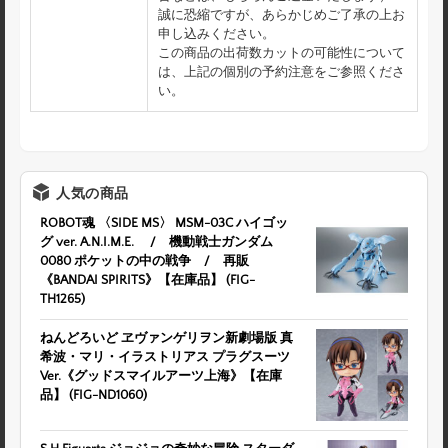
誠に恐縮ですが、あらかじめご了承の上お
申し込みください。
この商品の出荷数カットの可能性について
は、上記の個別の予約注意をご参照くださ
い。
人気の商品
ROBOT魂 〈SIDE MS〉 MSM-03C ハイゴッ
グ ver. A.N.I.M.E. / 機動戦士ガンダム
0080 ポケットの中の戦争 / 再販
《BANDAI SPIRITS》【在庫品】 (FIG-
TH1265)
ねんどろいど ヱヴァンゲリヲン新劇場版 真
希波・マリ・イラストリアス プラグスーツ
Ver.《グッドスマイルアーツ上海》【在庫
品】 (FIG-ND1060)