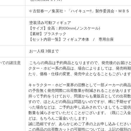
© 古舘春一／集英社・「ハイキュー!!」製作委員会・ＭＢＳ
塗装済み可動フィギュア
【サイズ】全高：約100mm(ノンスケール)
【素材】プラスチック
【セット内容一覧】フィギュア本体 / 専用台座
お一人様 3個まで
いての諸注意
こちらの商品は予約商品となりますので、発売後のお届け
クター・ホビー系の商品は、場合によりましては、発売時期
たり、価格・仕様の変更、発売中止となることもございます
キャラクター・ホビー業界の旧弊として一部メーカーの商品
の予告無く発売間際に出荷数量が削減されることがあります
持って予約をうけており、問屋からも量販店としての出荷数
すので、ほとんどの商品は問題ないのですが、稀に予期せず
った場合などは、ご予約お申し込みされていましてもご提供
数量を減らさせていただくことがございます。（既にご入金
どは、もちろんご返金いたします）
誠に恐縮ですが、あらかじめご了承の上お申し込みください
この商品の出荷数カットの可能性については、上記の個別の