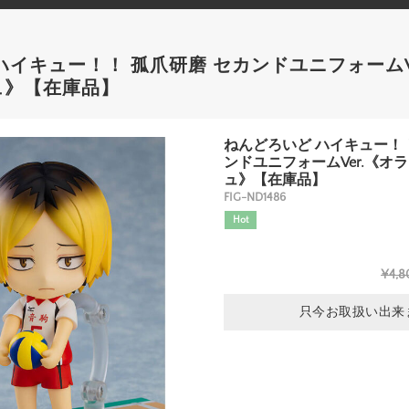
ハイキュー！！ 孤爪研磨 セカンドユニフォームV
ュ》【在庫品】
ねんどろいど ハイキュー！！
ンドユニフォームVer.《オ
ュ》【在庫品】
FIG-ND1486
Hot
¥4,8
只今お取扱い出来