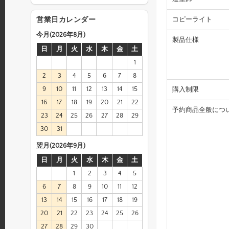
コピーライト
営業日カレンダー
今月(2026年8月)
製品仕様
日
月
火
水
木
金
土
1
2
3
4
5
6
7
8
9
10
11
12
13
14
15
購入制限
16
17
18
19
20
21
22
予約商品全般につ
23
24
25
26
27
28
29
30
31
翌月(2026年9月)
日
月
火
水
木
金
土
1
2
3
4
5
6
7
8
9
10
11
12
13
14
15
16
17
18
19
20
21
22
23
24
25
26
27
28
29
30