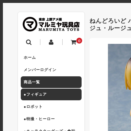
ねんどろいど 
ジュ・ルージ
0
ホーム
メンバーログイン
商品一覧
●フィギュア
●ロボット
●特撮・ヒーロー