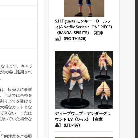
S.H.Figuarts モンキー・D・ルフ
ィ(A Netflix Series： ONE PIECE)
《BANDAI SPIRITS》【在庫
品】 (FIG-TH1326)
となります。キャラ
が大幅に延期され
。
は、販売店に事前
。当店では余裕を
割り当てを受けま
大幅なカットとな
できない、または
ディープウェブ・アンダーグラ
頂いていた場合な
ウンド 1/7《Q-six》【在庫
品】 (LTD-197)
。
予約注意をご参照