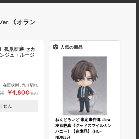
er.《オラン
人気の商品
 孤爪研磨 セカ
ランジュ・ルージ
在庫状態 : 売り切れ
¥4,800
00
(税込)
ません
ねんどろいど 未定事件簿 Libra
左京静真《グッドスマイルカン
パニー》【在庫品】 (FIG-
ND1835)