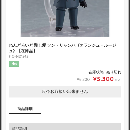
ねんどろいど 殺し愛 ソン・リャンハ《オランジュ・ルージ
ュ》【在庫品】
FIG-ND1543
Hot
在庫状態 : 売り切れ
¥5,300
¥6,200
(税込)
只今お取扱い出来ません
商品詳細
商品詳細