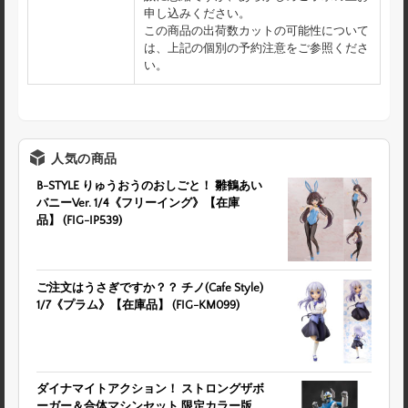
申し込みください。
この商品の出荷数カットの可能性について
は、上記の個別の予約注意をご参照くださ
い。
人気の商品
B-STYLE りゅうおうのおしごと！ 雛鶴あい
バニーVer. 1/4《フリーイング》【在庫
品】 (FIG-IP539)
ご注文はうさぎですか？？ チノ(Cafe Style)
1/7《プラム》【在庫品】 (FIG-KM099)
ダイナマイトアクション！ ストロングザボ
ーガー＆合体マシンセット 限定カラー版