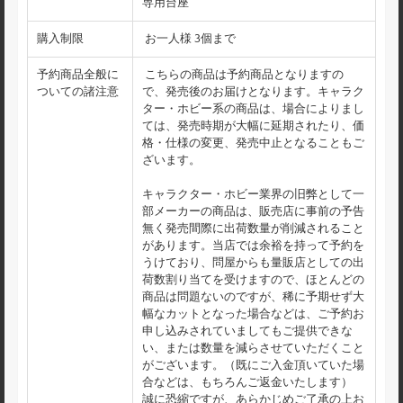
専用台座
購入制限
お一人様 3個まで
予約商品全般に
こちらの商品は予約商品となりますの
ついての諸注意
で、発売後のお届けとなります。キャラク
ター・ホビー系の商品は、場合によりまし
ては、発売時期が大幅に延期されたり、価
格・仕様の変更、発売中止となることもご
ざいます。
キャラクター・ホビー業界の旧弊として一
部メーカーの商品は、販売店に事前の予告
無く発売間際に出荷数量が削減されること
があります。当店では余裕を持って予約を
うけており、問屋からも量販店としての出
荷数割り当てを受けますので、ほとんどの
商品は問題ないのですが、稀に予期せず大
幅なカットとなった場合などは、ご予約お
申し込みされていましてもご提供できな
い、または数量を減らさせていただくこと
がございます。（既にご入金頂いていた場
合などは、もちろんご返金いたします）
誠に恐縮ですが、あらかじめご了承の上お