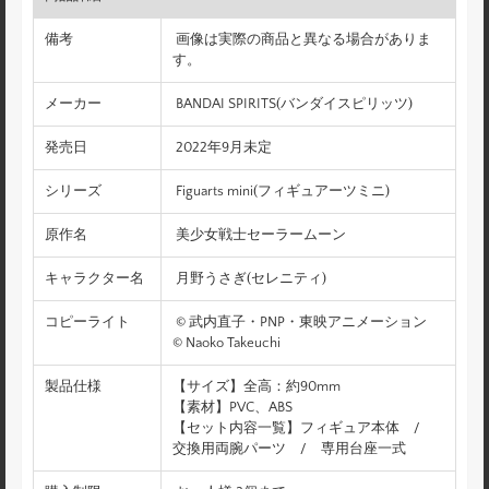
備考
画像は実際の商品と異なる場合がありま
す。
メーカー
BANDAI SPIRITS(バンダイスピリッツ)
発売日
2022年9月未定
シリーズ
Figuarts mini(フィギュアーツミニ)
原作名
美少女戦士セーラームーン
キャラクター名
月野うさぎ(セレニティ)
コピーライト
© 武内直子・PNP・東映アニメーション
© Naoko Takeuchi
製品仕様
【サイズ】全高：約90mm
【素材】PVC、ABS
【セット内容一覧】フィギュア本体 /
交換用両腕パーツ / 専用台座一式