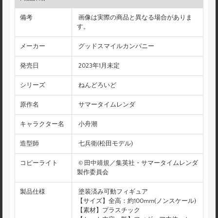
備考
画像は実際の商品と異なる場合がありま
す。
メーカー
グッドスマイルカンパニー
発売日
2023年1月未定
シリーズ
ねんどろいど
原作名
サマータイムレンダ
キャラクター名
小舟潮
造型師
七兵衛(松田モデル)
コピーライト
© 田中靖規／集英社・サマータイムレンダ
製作委員会
製品仕様
塗装済み可動フィギュア
【サイズ】全高：約100mm(ノンスケール)
【素材】プラスチック