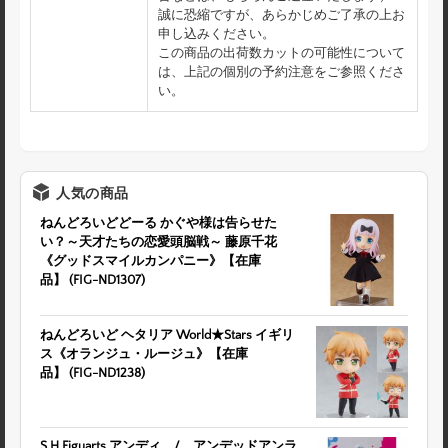
誠に恐縮ですが、あらかじめご了承の上お
申し込みください。
この商品の出荷数カットの可能性について
は、上記の個別の予約注意をご参照くださ
い。
人気の商品
ねんどろいどどーる かぐや様は告らせた
い？～天才たちの恋愛頭脳戦～ 藤原千花
《グッドスマイルカンパニー》【在庫
品】 (FIG-ND1307)
ねんどろいど ヘタリア World★Stars イギリ
ス《オランジュ・ルージュ》【在庫
品】 (FIG-ND1238)
S.H.Figuarts アンディ / アンデッドアンラ