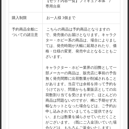
【セット内容一覧】フィギュア本体 /
専用台座
購入制限
お一人様 3個まで
予約商品全般に
こちらの商品は予約商品となりますの
ついての諸注意
で、発売後のお届けとなります。キャラク
ター・ホビー系の商品は、場合によりまし
ては、発売時期が大幅に延期されたり、価
格・仕様の変更、発売中止となることもご
ざいます。
キャラクター・ホビー業界の旧弊として一
部メーカーの商品は、販売店に事前の予告
無く発売間際に出荷数量が削減されること
があります。当店では余裕を持って予約を
うけており、問屋からも量販店としての出
荷数割り当てを受けますので、ほとんどの
商品は問題ないのですが、稀に予期せず大
幅なカットとなった場合などは、ご予約お
申し込みされていましてもご提供できな
い、または数量を減らさせていただくこと
がございます。（既にご入金頂いていた場
合などは、もちろんご返金いたします）