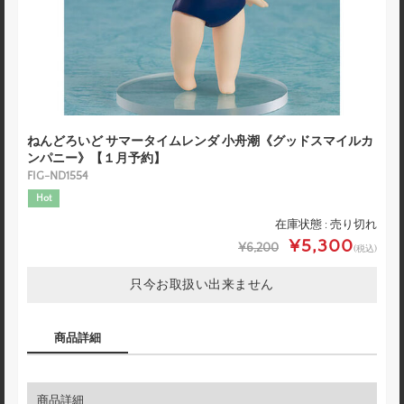
ねんどろいど サマータイムレンダ 小舟潮《グッドスマイルカ
ンパニー》【１月予約】
FIG-ND1554
Hot
在庫状態 : 売り切れ
¥5,300
¥6,200
(税込)
只今お取扱い出来ません
商品詳細
商品詳細