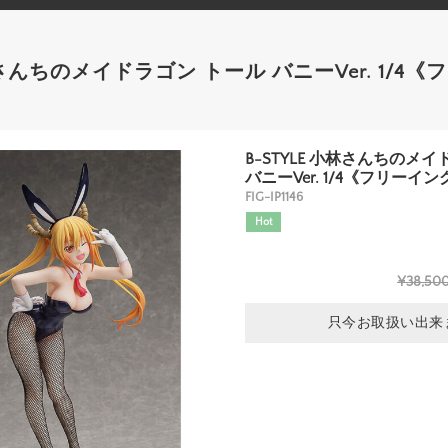
小林さんちのメイドラゴン トール バニーVer. 1/4
B-STYLE 小林さんちのメ
バニーVer. 1/4《フリー
FIG-IP1146
Hot
¥38,50
只今お取扱い出来