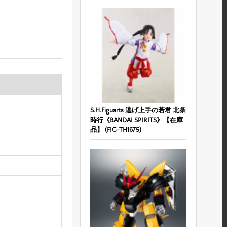
S.H.Figuarts 逃げ上手の若君 北条
時行《BANDAI SPIRITS》【在庫
品】 (FIG-TH1675)