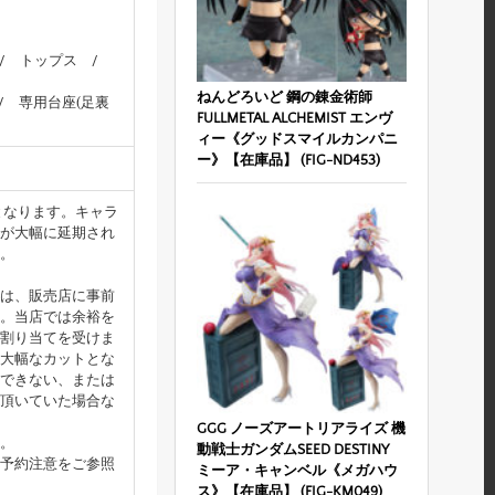
 / トップス /
ねんどろいど 鋼の錬金術師
/ 専用台座(足裏
FULLMETAL ALCHEMIST エンヴ
ィー《グッドスマイルカンパニ
ー》【在庫品】 (FIG-ND453)
となります。キャラ
が大幅に延期され
。
は、販売店に事前
。当店では余裕を
割り当てを受けま
大幅なカットとな
できない、または
頂いていた場合な
GGG ノーズアートリアライズ 機
。
動戦士ガンダムSEED DESTINY
予約注意をご参照
ミーア・キャンベル《メガハウ
ス》【在庫品】 (FIG-KM049)