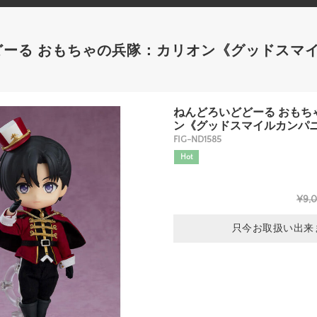
どーる おもちゃの兵隊：カリオン《グッドスマ
】
ねんどろいどどーる おもち
ン《グッドスマイルカンパ
FIG-ND1585
Hot
¥9,
只今お取扱い出来