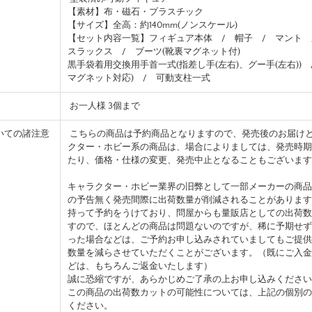
【素材】布・磁石・プラスチック
【サイズ】全高：約140mm(ノンスケール)
【セット内容一覧】フィギュア本体 / 帽子 / マント
スラックス / ブーツ(靴裏マグネット付)
黒手袋着用交換用手首一式(指差し手(左右)、グー手(左右)) 
マグネット対応) / 可動支柱一式
お一人様 3個まで
いての諸注意
こちらの商品は予約商品となりますので、発売後のお届け
クター・ホビー系の商品は、場合によりましては、発売時期
たり、価格・仕様の変更、発売中止となることもございます
キャラクター・ホビー業界の旧弊として一部メーカーの商品
の予告無く発売間際に出荷数量が削減されることがあります
持って予約をうけており、問屋からも量販店としての出荷数
すので、ほとんどの商品は問題ないのですが、稀に予期せず
った場合などは、ご予約お申し込みされていましてもご提供
数量を減らさせていただくことがございます。（既にご入金
どは、もちろんご返金いたします）
誠に恐縮ですが、あらかじめご了承の上お申し込みください
この商品の出荷数カットの可能性については、上記の個別の
ください。