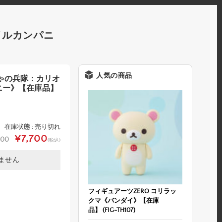
イルカンパニ
人気の商品
ゃの兵隊：カリオ
ニー》【在庫品】
在庫状態 : 売り切れ
¥7,700
000
(税込)
ません
フィギュアーツZERO コリラッ
クマ《バンダイ》【在庫
品】 (FIG-TH107)