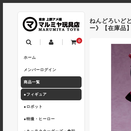
ねんどろいど
ー》【在庫品
0
ホーム
メンバーログイン
商品一覧
●フィギュア
●ロボット
●特撮・ヒーロー