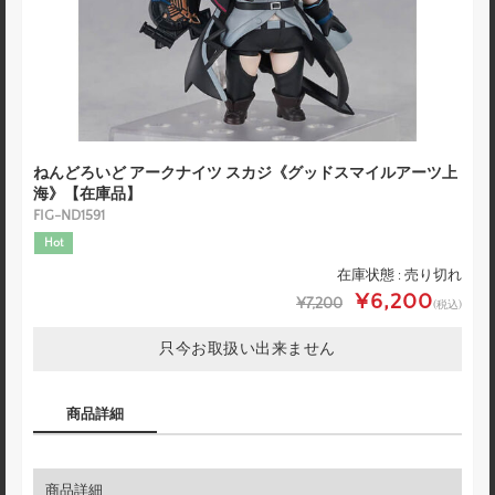
ねんどろいど アークナイツ スカジ《グッドスマイルアーツ上
海》【在庫品】
FIG-ND1591
Hot
在庫状態 : 売り切れ
¥6,200
¥7,200
(税込)
只今お取扱い出来ません
商品詳細
商品詳細