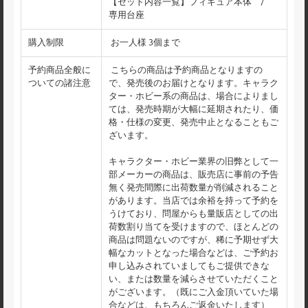
【セット内容一覧】フィギュア本体 /
専用台座
購入制限
お一人様 3個まで
予約商品全般に
こちらの商品は予約商品となりますの
ついての諸注意
で、発売後のお届けとなります。キャラク
ター・ホビー系の商品は、場合によりまし
ては、発売時期が大幅に延期されたり、価
格・仕様の変更、発売中止となることもご
ざいます。
キャラクター・ホビー業界の旧弊として一
部メーカーの商品は、販売店に事前の予告
無く発売間際に出荷数量が削減されること
があります。当店では余裕を持って予約を
うけており、問屋からも量販店としての出
荷数割り当てを受けますので、ほとんどの
商品は問題ないのですが、稀に予期せず大
幅なカットとなった場合などは、ご予約お
申し込みされていましてもご提供できな
い、または数量を減らさせていただくこと
がございます。（既にご入金頂いていた場
合などは、もちろんご返金いたします）