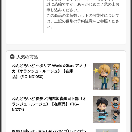
誠に恐縮ですが、あらかじめご了承の上お
申し込みください。
この商品の出荷数カットの可能性について
は、上記の個別の予約注意をご参照くださ
い。
人気の商品
ねんどろいど ヘタリア World☆Stars アメリ
カ《オランジュ・ルージュ》【在庫
品】 (FIG-ND1050)
ねんどろいど 炎炎ノ消防隊 森羅日下部《オ
ランジュ・ルージュ》【在庫品】 (FIG-
ND774)
ROBOT魂<SIDE MS> GAT-X207 ブリッツガン