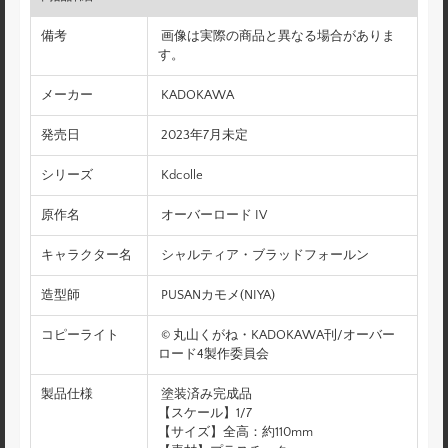
備考
画像は実際の商品と異なる場合がありま
す。
メーカー
KADOKAWA
発売日
2023年7月未定
シリーズ
Kdcolle
原作名
オーバーロード IV
キャラクター名
シャルティア・ブラッドフォールン
造型師
PUSANカモメ(NIYA)
コピーライト
© 丸山くがね・KADOKAWA刊/オーバー
ロード4製作委員会
製品仕様
塗装済み完成品
【スケール】1/7
【サイズ】全高：約110mm