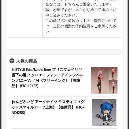
合などは、もちろんご返金いたします）
誠に恐縮ですが、あらかじめご了承の上お
申し込みください。
この商品の出荷数カットの可能性について
は、上記の個別の予約注意をご参照くださ
い。
人気の商品
B-STYLE Fate/kaleid liner プリズマ☆イリヤ
雪下の誓い クロエ・フォン・アインツベル
ン バニーVer. 1/4《フリーイング》【在庫
品】 (FIG-IP457)
ねんどろいど アークナイツ モスティマ《グ
ッドスマイルアーツ上海》【在庫品】 (FIG-
ND1255)