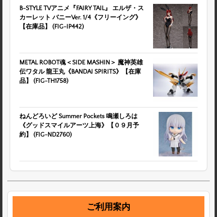
B-STYLE TVアニメ『FAIRY TAIL』 エルザ・ス
カーレット バニーVer. 1/4《フリーイング》
【在庫品】 (FIG-IP442)
METAL ROBOT魂＜SIDE MASHIN＞ 魔神英雄
伝ワタル 龍王丸《BANDAI SPIRITS》【在庫
品】 (FIG-TH1758)
ねんどろいど Summer Pockets 鳴瀬しろは
《グッドスマイルアーツ上海》【０９月予
約】 (FIG-ND2760)
ご利用案内