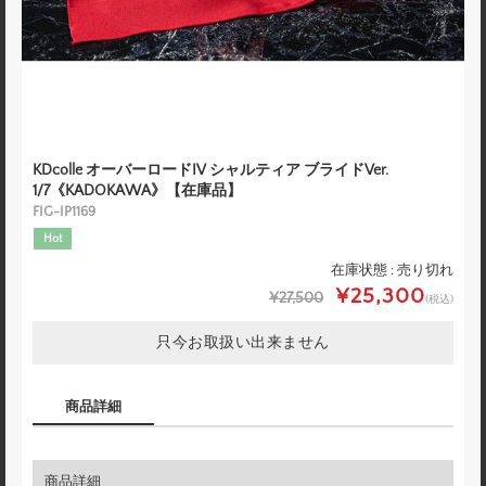
KDcolle オーバーロードIV シャルティア ブライドVer.
1/7《KADOKAWA》【在庫品】
FIG-IP1169
Hot
在庫状態 : 売り切れ
¥25,300
¥27,500
(税込)
只今お取扱い出来ません
商品詳細
商品詳細