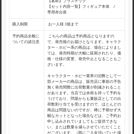
【素材】プラスチック
【セット内容一覧】フィギュア本体 /
専用布台座
購入制限
お一人様 3個まで
予約商品全般に
こちらの商品は予約商品となりますの
ついての諸注意
で、発売後のお届けとなります。キャラク
ター・ホビー系の商品は、場合によりまし
ては、発売時期が大幅に延期されたり、価
格・仕様の変更、発売中止となることもご
ざいます。
キャラクター・ホビー業界の旧弊として一
部メーカーの商品は、販売店に事前の予告
無く発売間際に出荷数量が削減されること
があります。当店では余裕を持って予約を
うけており、問屋からも量販店としての出
荷数割り当てを受けますので、ほとんどの
商品は問題ないのですが、稀に予期せず大
幅なカットとなった場合などは、ご予約お
申し込みされていましてもご提供できな
い、または数量を減らさせていただくこと
がございます。（既にご入金頂いていた場