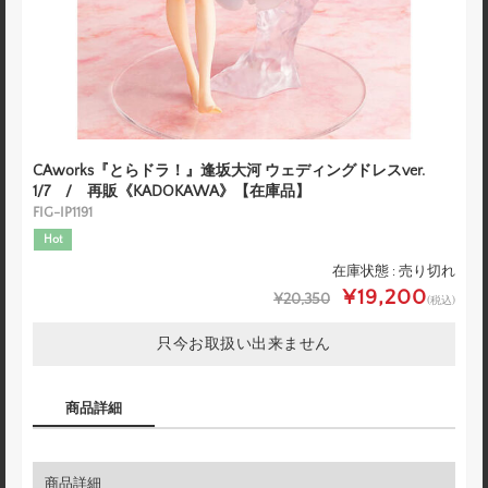
CAworks『とらドラ！』逢坂大河 ウェディングドレスver.
1/7 / 再販《KADOKAWA》【在庫品】
FIG-IP1191
Hot
在庫状態 : 売り切れ
¥19,200
¥20,350
(税込)
只今お取扱い出来ません
商品詳細
商品詳細