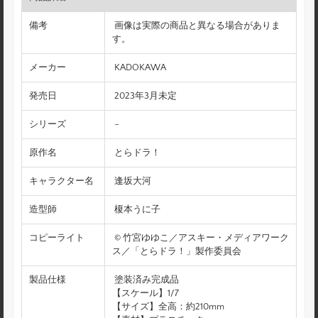
備考
画像は実際の商品と異なる場合がありま
す。
メーカー
KADOKAWA
発売日
2023年3月未定
シリーズ
–
原作名
とらドラ！
キャラクター名
逢坂大河
造型師
榎本うに子
コピーライト
© 竹宮ゆゆこ／アスキー・メディアワーク
ス／「とらドラ！」製作委員会
製品仕様
塗装済み完成品
【スケール】1/7
【サイズ】全高：約210mm