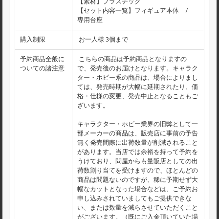
【素材】プラスチック
【セット内容一覧】フィギュア本体 /
専用台座
購入制限
お一人様 3個まで
予約商品全般に
こちらの商品は予約商品となりますの
ついての諸注意
で、発売後のお届けとなります。キャラク
ター・ホビー系の商品は、場合によりまし
ては、発売時期が大幅に延期されたり、価
格・仕様の変更、発売中止となることもご
ざいます。
キャラクター・ホビー業界の旧弊として一
部メーカーの商品は、販売店に事前の予告
無く発売間際に出荷数量が削減されること
があります。当店では余裕を持って予約を
うけており、問屋からも量販店としての出
荷数割り当てを受けますので、ほとんどの
商品は問題ないのですが、稀に予期せず大
幅なカットとなった場合などは、ご予約お
申し込みされていましてもご提供できな
い、または数量を減らさせていただくこと
がございます。（既にご入金頂いていた場