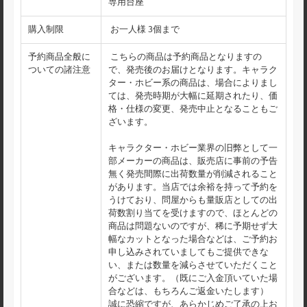
専用台座
購入制限
お一人様 3個まで
予約商品全般に
こちらの商品は予約商品となりますの
ついての諸注意
で、発売後のお届けとなります。キャラク
ター・ホビー系の商品は、場合によりまし
ては、発売時期が大幅に延期されたり、価
格・仕様の変更、発売中止となることもご
ざいます。
キャラクター・ホビー業界の旧弊として一
部メーカーの商品は、販売店に事前の予告
無く発売間際に出荷数量が削減されること
があります。当店では余裕を持って予約を
うけており、問屋からも量販店としての出
荷数割り当てを受けますので、ほとんどの
商品は問題ないのですが、稀に予期せず大
幅なカットとなった場合などは、ご予約お
申し込みされていましてもご提供できな
い、または数量を減らさせていただくこと
がございます。（既にご入金頂いていた場
合などは、もちろんご返金いたします）
誠に恐縮ですが、あらかじめご了承の上お