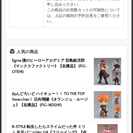
申し込みください。
この商品の出荷数カットの可能性について
は、上記の個別の予約注意をご参照くださ
い。
人気の商品
figma 僕のヒーローアカデミア 切島鋭児郎
《マックスファクトリー》【在庫品】 (FIG-
OT514)
ねんどろいど ハイキュー！！ TO THE TOP
Swacchao！ 日向翔陽《オランジュ・ルージ
ュ》【在庫品】 (FIG-ND1241)
B-STYLE 転生したらスライムだった件 ミリ
ム 生足バニーVer. 1/4《フリーイング》【在