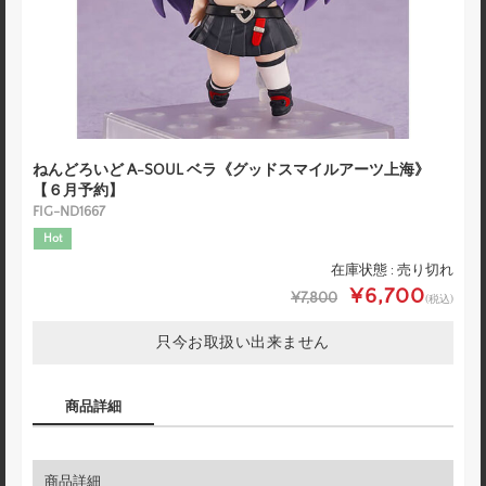
ねんどろいど A-SOUL ベラ《グッドスマイルアーツ上海》
【６月予約】
FIG-ND1667
Hot
在庫状態 : 売り切れ
¥6,700
¥7,800
(税込)
只今お取扱い出来ません
商品詳細
商品詳細