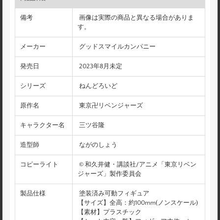
備考
画像は実際の商品と異なる場合がありま
す。
メーカー
グッドスマイルカンパニー
発売日
2023年8月未定
シリーズ
ねんどろいど
原作名
東京卍リベンジャーズ
キャラクター名
三ツ谷隆
造型師
ながのしょう
コピーライト
© 和久井健・講談社/アニメ「東京リベン
ジャーズ」製作委員会
製品仕様
塗装済み可動フィギュア
【サイズ】全高：約100mm(ノンスケール)
【素材】プラスチック