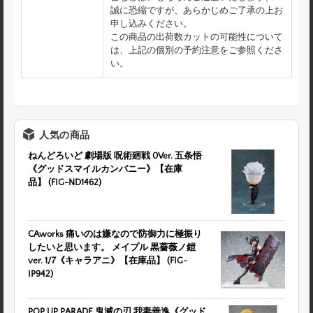
誠に恐縮ですが、あらかじめご了承の上お
申し込みください。
この商品の出荷数カットの可能性について
は、上記の個別の予約注意をご参照くださ
い。
人気の商品
ねんどろいど 劇場版 呪術廻戦 0Ver. 五条悟
《グッドスマイルカンパニー》【在庫
品】 (FIG-ND1462)
CAworks 痛いのは嫌なので防御力に極振り
したいと思います。 メイプル 黒薔薇ノ鎧
ver. 1/7《キャラアニ》【在庫品】 (FIG-
IP942)
POP UP PARADE 鬼滅の刃 我妻善逸《グッド