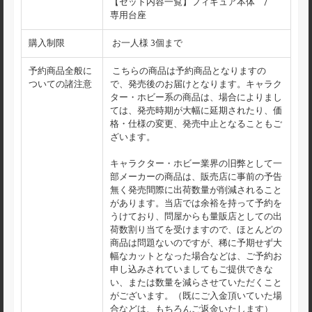
【セット内容一覧】フィギュア本体 /
専用台座
購入制限
お一人様 3個まで
予約商品全般に
こちらの商品は予約商品となりますの
ついての諸注意
で、発売後のお届けとなります。キャラク
ター・ホビー系の商品は、場合によりまし
ては、発売時期が大幅に延期されたり、価
格・仕様の変更、発売中止となることもご
ざいます。
キャラクター・ホビー業界の旧弊として一
部メーカーの商品は、販売店に事前の予告
無く発売間際に出荷数量が削減されること
があります。当店では余裕を持って予約を
うけており、問屋からも量販店としての出
荷数割り当てを受けますので、ほとんどの
商品は問題ないのですが、稀に予期せず大
幅なカットとなった場合などは、ご予約お
申し込みされていましてもご提供できな
い、または数量を減らさせていただくこと
がございます。（既にご入金頂いていた場
合などは、もちろんご返金いたします）