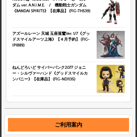
ダム ver. A.N.I.M.E. / 機動戦士ガンダム
《BANDAI SPIRITS》【在庫品】 (FIG-TH539)
アズールレーン 天城 玉座落鸞Ver. 1/7《グッ
ドスマイルアーツ上海》【４月予約】 (FIG-
IP1889)
ねんどろいど サイバーパンク2077 ジョニ
ー・シルヴァーハンド《グッドスマイルカ
ンパニー》【在庫品】 (FIG-ND1135)
ご利用案内