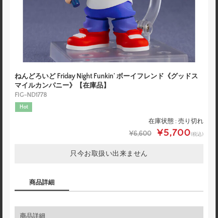
ねんどろいど Friday Night Funkin’ ボーイフレンド《グッドス
マイルカンパニー》【在庫品】
FIG-ND1778
Hot
在庫状態 : 売り切れ
¥5,700
¥6,600
(税込)
只今お取扱い出来ません
商品詳細
商品詳細