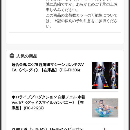
誠に恐縮ですが、あらかじめご了承の上お
申し込みください。
この商品の出荷数カットの可能性について
は、上記の個別の予約注意をご参照くださ
い。
人気の商品
超合金魂 GX-79 超電磁マシーン ボルテスV
F.A.《バンダイ》【在庫品】 (FIG-TH306)
ホロライブプロダクション 白銀ノエル 水着
Ver. 1/7《グッドスマイルカンパニー》【在
庫品】 (FIG-IP1237)
ROBOT魂〈SIDE MS〉 FA-78-2 ヘビーガン