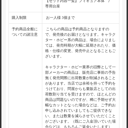
【セット内容一覧】フィギュア本体 /
専用台座
購入制限
お一人様 3個まで
予約商品全般に
こちらの商品は予約商品となりますの
ついての諸注意
で、発売後のお届けとなります。キャラク
ター・ホビー系の商品は、場合によりまし
ては、発売時期が大幅に延期されたり、価
格・仕様の変更、発売中止となることもご
ざいます。
キャラクター・ホビー業界の旧弊として一
部メーカーの商品は、販売店に事前の予告
無く発売間際に出荷数量が削減されること
があります。当店では余裕を持って予約を
うけており、問屋からも量販店としての出
荷数割り当てを受けますので、ほとんどの
商品は問題ないのですが、稀に予期せず大
幅なカットとなった場合などは、ご予約お
申し込みされていましてもご提供できな
い、または数量を減らさせていただくこと
がございます。（既にご入金頂いていた場
合などは、もちろんご返金いたします）