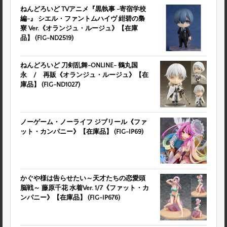
ねんどろいど TVアニメ『黒執事 -寄宿学校
編-』 シエル・ファントムハイヴ 紺碧の梟
寮 Ver.《オランジュ・ルージュ》【在庫
品】 (FIG-ND2519)
ねんどろいど 刀剣乱舞-ONLINE- 鶴丸国
永 / 再販《オランジュ・ルージュ》【在
庫品】 (FIG-ND1027)
ノーゲーム・ノーライフ ジブリール《ファ
ット・カンパニー》【在庫品】 (FIG-IP69)
かぐや様は告らせたい～天才たちの恋愛頭
脳戦～ 藤原千花 水着Ver. 1/7《ファット・カ
ンパニー》【在庫品】 (FIG-IP676)