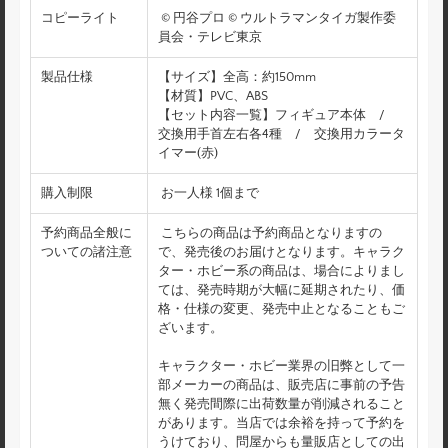
コピーライト
© 円谷プロ © ウルトラマンタイガ製作委
員会・テレビ東京
製品仕様
【サイズ】全高：約150mm
【材質】PVC、ABS
【セット内容一覧】フィギュア本体 /
交換用手首左右各4種 / 交換用カラータ
イマー(赤)
購入制限
お一人様 1個まで
予約商品全般に
こちらの商品は予約商品となりますの
ついての諸注意
で、発売後のお届けとなります。キャラク
ター・ホビー系の商品は、場合によりまし
ては、発売時期が大幅に延期されたり、価
格・仕様の変更、発売中止となることもご
ざいます。
キャラクター・ホビー業界の旧弊として一
部メーカーの商品は、販売店に事前の予告
無く発売間際に出荷数量が削減されること
があります。当店では余裕を持って予約を
うけており、問屋からも量販店としての出