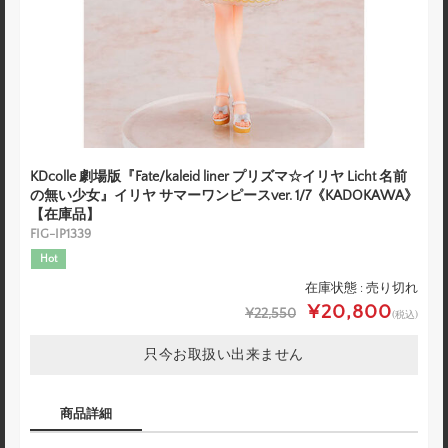
KDcolle 劇場版『Fate/kaleid liner プリズマ☆イリヤ Licht 名前
の無い少女』イリヤ サマーワンピースver. 1/7《KADOKAWA》
【在庫品】
FIG-IP1339
Hot
在庫状態 : 売り切れ
¥20,800
¥22,550
(税込)
只今お取扱い出来ません
商品詳細