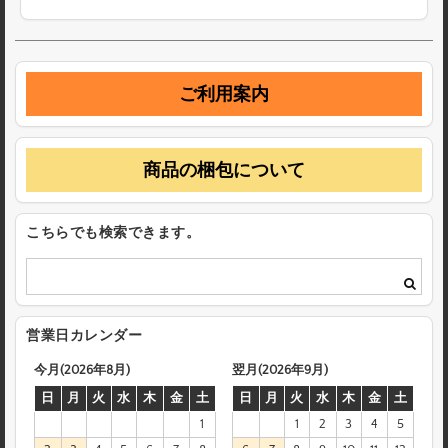
ご利用案内
商品の梱包について
こちらでも検索できます。
営業日カレンダー
今月(2026年8月)
翌月(2026年9月)
日
月
火
水
木
金
土
日
月
火
水
木
金
土
1
1
2
3
4
5