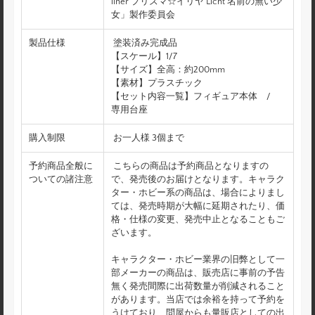
liner プリズマ☆イリヤ Licht 名前の無い少
女」製作委員会
製品仕様
塗装済み完成品
【スケール】1/7
【サイズ】全高：約200mm
【素材】プラスチック
【セット内容一覧】フィギュア本体 /
専用台座
購入制限
お一人様 3個まで
予約商品全般に
こちらの商品は予約商品となりますの
ついての諸注意
で、発売後のお届けとなります。キャラク
ター・ホビー系の商品は、場合によりまし
ては、発売時期が大幅に延期されたり、価
格・仕様の変更、発売中止となることもご
ざいます。
キャラクター・ホビー業界の旧弊として一
部メーカーの商品は、販売店に事前の予告
無く発売間際に出荷数量が削減されること
があります。当店では余裕を持って予約を
うけており、問屋からも量販店としての出