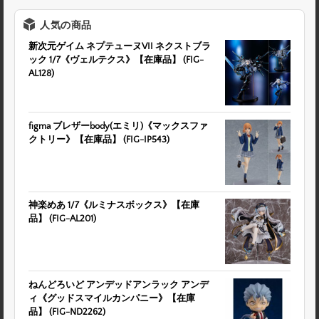
人気の商品
新次元ゲイム ネプテューヌVII ネクストブラ
ック 1/7《ヴェルテクス》【在庫品】 (FIG-
AL128)
figma ブレザーbody(エミリ)《マックスファ
クトリー》【在庫品】 (FIG-IP543)
神楽めあ 1/7《ルミナスボックス》【在庫
品】 (FIG-AL201)
ねんどろいど アンデッドアンラック アンデ
ィ《グッドスマイルカンパニー》【在庫
品】 (FIG-ND2262)