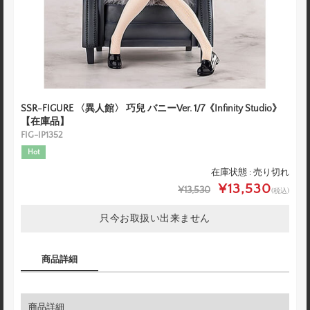
SSR-FIGURE 〈異人館〉 巧兒 バニーVer. 1/7《Infinity Studio》
【在庫品】
FIG-IP1352
Hot
在庫状態 : 売り切れ
¥13,530
¥13,530
(税込)
只今お取扱い出来ません
商品詳細
商品詳細