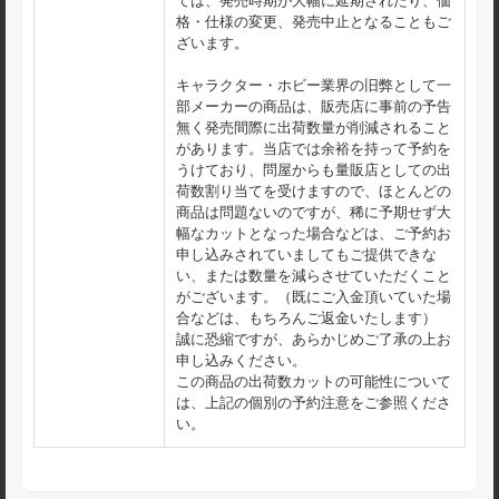
ては、発売時期が大幅に延期されたり、価
格・仕様の変更、発売中止となることもご
ざいます。
キャラクター・ホビー業界の旧弊として一
部メーカーの商品は、販売店に事前の予告
無く発売間際に出荷数量が削減されること
があります。当店では余裕を持って予約を
うけており、問屋からも量販店としての出
荷数割り当てを受けますので、ほとんどの
商品は問題ないのですが、稀に予期せず大
幅なカットとなった場合などは、ご予約お
申し込みされていましてもご提供できな
い、または数量を減らさせていただくこと
がございます。（既にご入金頂いていた場
合などは、もちろんご返金いたします）
誠に恐縮ですが、あらかじめご了承の上お
申し込みください。
この商品の出荷数カットの可能性について
は、上記の個別の予約注意をご参照くださ
い。