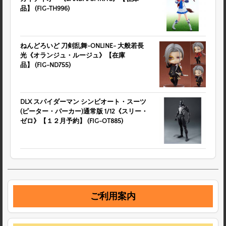
品】 (FIG-TH996)
ねんどろいど 刀剣乱舞-ONLINE- 大般若長
光《オランジュ・ルージュ》【在庫
品】 (FIG-ND755)
DLX スパイダーマン シンビオート・スーツ
(ピーター・パーカー)通常版 1/12《スリー・
ゼロ》【１２月予約】 (FIG-OT885)
ご利用案内