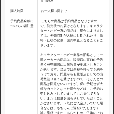
専用台座
購入制限
お一人様 3個まで
予約商品全般に
こちらの商品は予約商品となりますの
ついての諸注意
で、発売後のお届けとなります。キャラク
ター・ホビー系の商品は、場合によりまし
ては、発売時期が大幅に延期されたり、価
格・仕様の変更、発売中止となることもご
ざいます。
キャラクター・ホビー業界の旧弊として一
部メーカーの商品は、販売店に事前の予告
無く発売間際に出荷数量が削減されること
があります。当店では余裕を持って予約を
うけており、問屋からも量販店としての出
荷数割り当てを受けますので、ほとんどの
商品は問題ないのですが、稀に予期せず大
幅なカットとなった場合などは、ご予約お
申し込みされていましてもご提供できな
い、または数量を減らさせていただくこと
がございます。（既にご入金頂いていた場
合などは、もちろんご返金いたします）
誠に恐縮ですが、あらかじめご了承の上お