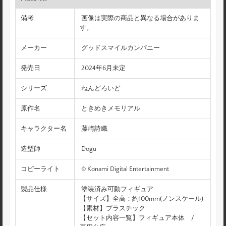
備考
画像は実際の商品と異なる場合がありま
す。
メーカー
グッドスマイルカンパニー
発売日
2024年6月未定
シリーズ
ねんどろいど
原作名
ときめきメモリアル
キャラクター名
藤崎詩織
造型師
Dogu
コピーライト
© Konami Digital Entertainment
製品仕様
塗装済み可動フィギュア
【サイズ】全高：約100mm(ノンスケール)
【素材】プラスチック
【セット内容一覧】フィギュア本体 /