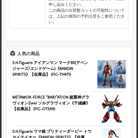
申し込みください。
この商品の出荷数カットの可能性について
は、上記の個別の予約注意をご参照くださ
い。
人気の商品
S.H.Figuarts アイアンマン マーク85(アベン
ジャーズ/エンドゲーム)《BANDAI
SPIRITS》【在庫品】 (FIG-TH471)
METAMOR-FORCE “BARI”ATION 超重神グラ
ヴィオンZwei ソルグラヴィオン《千値練》
【在庫品】 (FIG-OT549)
S.H.Figuarts ウマ娘 プリティーダービー トウ
カイテイオー《BANDAI SPIRITS》【在庫