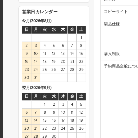
コピーライト
営業日カレンダー
今月(2026年8月)
製品仕様
日
月
火
水
木
金
土
1
2
3
4
5
6
7
8
9
10
11
12
13
14
15
購入制限
16
17
18
19
20
21
22
予約商品全般につ
23
24
25
26
27
28
29
30
31
翌月(2026年9月)
日
月
火
水
木
金
土
1
2
3
4
5
6
7
8
9
10
11
12
13
14
15
16
17
18
19
20
21
22
23
24
25
26
27
28
29
30