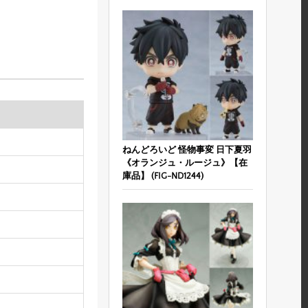
ねんどろいど 怪物事変 日下夏羽
《オランジュ・ルージュ》【在
庫品】 (FIG-ND1244)