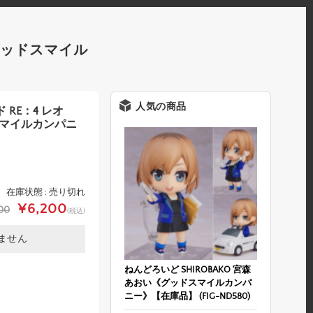
グッドスマイル
人気の商品
RE：4 レオ
スマイルカンパニ
在庫状態 : 売り切れ
¥6,200
00
(税込)
ません
ねんどろいど SHIROBAKO 宮森
あおい《グッドスマイルカンパ
ニー》【在庫品】 (FIG-ND580)