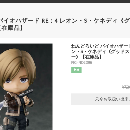
バイオハザード RE：4 レオン・S・ケネディ《
【在庫品】
ねんどろいど バイオハザード 
ン・S・ケネディ《グッド
ー》【在庫品】
FIG-ND2095
Hot
¥7,2
只今お取扱い出来