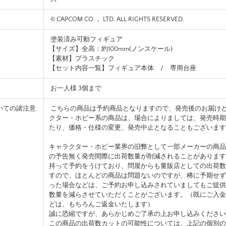
© CAPCOM CO.， LTD. ALL RIGHTS RESERVED.
塗装済み可動フィギュア
【サイズ】全高：約100mm(ノンスケール)
【素材】プラスチック
【セット内容一覧】フィギュア本体 / 専用台座
お一人様 3個まで
いての諸注意
こちらの商品は予約商品となりますので、発売後のお届け
クター・ホビー系の商品は、場合によりましては、発売時期
たり、価格・仕様の変更、発売中止となることもございます
キャラクター・ホビー業界の旧弊として一部メーカーの商品
の予告無く発売間際に出荷数量が削減されることがあります
持って予約をうけており、問屋からも量販店としての出荷数
すので、ほとんどの商品は問題ないのですが、稀に予期せず
った場合などは、ご予約お申し込みされていましてもご提供
数量を減らさせていただくことがございます。（既にご入金
どは、もちろんご返金いたします）
誠に恐縮ですが、あらかじめご了承の上お申し込みください
この商品の出荷数カットの可能性については、上記の個別の