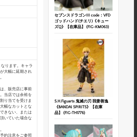
セブンスドラゴンIII code：VFD
ゴッドハンド(チエリ)《キュー
ズQ》【在庫品】 (FIG-KM063)
となります。キャラ
が大幅に延期され
。
は、販売店に事前
。当店では余裕を
割り当てを受けま
S.H.Figuarts 鬼滅の刃 我妻善逸
大幅なカットとな
《BANDAI SPIRITS》【在庫
できない、または
品】 (FIG-TH1776)
頂いていた場合な
。
予約注意をご参照