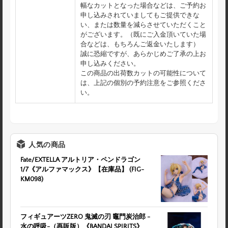
幅なカットとなった場合などは、ご予約お
申し込みされていましてもご提供できな
い、または数量を減らさせていただくこと
がございます。（既にご入金頂いていた場
合などは、もちろんご返金いたします）
誠に恐縮ですが、あらかじめご了承の上お
申し込みください。
この商品の出荷数カットの可能性について
は、上記の個別の予約注意をご参照くださ
い。
人気の商品
Fate/EXTELLA アルトリア・ペンドラゴン
1/7《アルファマックス》【在庫品】 (FIG-
KM098)
フィギュアーツZERO 鬼滅の刃 竈門炭治郎 -
水の呼吸-（再販版）《BANDAI SPIRITS》