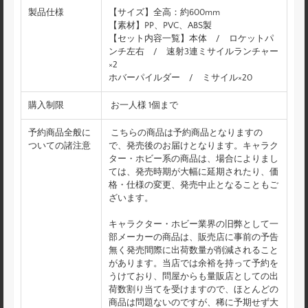
製品仕様
【サイズ】全高：約600mm
【素材】PP、PVC、ABS製
【セット内容一覧】本体 / ロケットパ
ンチ左右 / 速射3連ミサイルランチャー
×2
ホバーパイルダー / ミサイル×20
購入制限
お一人様 1個まで
予約商品全般に
こちらの商品は予約商品となりますの
ついての諸注意
で、発売後のお届けとなります。キャラク
ター・ホビー系の商品は、場合によりまし
ては、発売時期が大幅に延期されたり、価
格・仕様の変更、発売中止となることもご
ざいます。
キャラクター・ホビー業界の旧弊として一
部メーカーの商品は、販売店に事前の予告
無く発売間際に出荷数量が削減されること
があります。当店では余裕を持って予約を
うけており、問屋からも量販店としての出
荷数割り当てを受けますので、ほとんどの
商品は問題ないのですが、稀に予期せず大