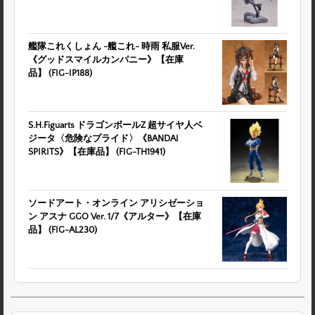
艦隊これくしょん -艦これ- 時雨 私服Ver.
《グッドスマイルカンパニー》【在庫
品】 (FIG-IP188)
S.H.Figuarts ドラゴンボールZ 超サイヤ人ベ
ジータ〈危険なプライド〉《BANDAI
SPIRITS》【在庫品】 (FIG-TH1941)
ソードアート・オンライン アリシゼーショ
ン アスナ GGO Ver. 1/7《アルター》【在庫
品】 (FIG-AL230)