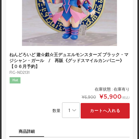
ねんどろいど 遊☆戯☆王デュエルモンスターズ ブラック・マ
ジシャン・ガール / 再販《グッドスマイルカンパニー》
【０６月予約】
FIG-ND2131
Hot
在庫状態 : 在庫有り
¥5,900
¥6,900
(税込)
数量
商品詳細