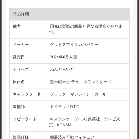
商品詳細
備考
画像は実際の商品と異なる場合がありま
す。
メーカー
グッドスマイルカンパニー
発売日
2024年6月未定
シリーズ
ねんどろいど
原作名
遊☆戯☆王 デュエルモンスターズ
キャラクター名
ブラック・マジシャン・ガール
造型師
トイテックD.T.C
コピーライト
© スタジオ・ダイス/集英社・テレビ東
京・KONAMI
製品仕様
塗装済み可動フィギュア