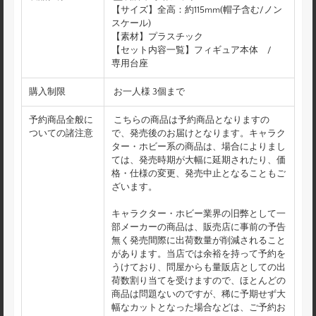
【サイズ】全高：約115mm(帽子含む/ノン
スケール)
【素材】プラスチック
【セット内容一覧】フィギュア本体 /
専用台座
購入制限
お一人様 3個まで
予約商品全般に
こちらの商品は予約商品となりますの
ついての諸注意
で、発売後のお届けとなります。キャラク
ター・ホビー系の商品は、場合によりまし
ては、発売時期が大幅に延期されたり、価
格・仕様の変更、発売中止となることもご
ざいます。
キャラクター・ホビー業界の旧弊として一
部メーカーの商品は、販売店に事前の予告
無く発売間際に出荷数量が削減されること
があります。当店では余裕を持って予約を
うけており、問屋からも量販店としての出
荷数割り当てを受けますので、ほとんどの
商品は問題ないのですが、稀に予期せず大
幅なカットとなった場合などは、ご予約お