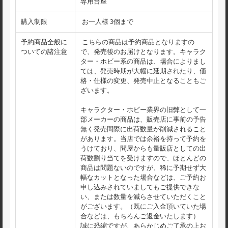
専用台座
購入制限
お一人様 3個まで
予約商品全般に
こちらの商品は予約商品となりますの
ついての諸注意
で、発売後のお届けとなります。キャラク
ター・ホビー系の商品は、場合によりまし
ては、発売時期が大幅に延期されたり、価
格・仕様の変更、発売中止となることもご
ざいます。
キャラクター・ホビー業界の旧弊として一
部メーカーの商品は、販売店に事前の予告
無く発売間際に出荷数量が削減されること
があります。当店では余裕を持って予約を
うけており、問屋からも量販店としての出
荷数割り当てを受けますので、ほとんどの
商品は問題ないのですが、稀に予期せず大
幅なカットとなった場合などは、ご予約お
申し込みされていましてもご提供できな
い、または数量を減らさせていただくこと
がございます。（既にご入金頂いていた場
合などは、もちろんご返金いたします）
誠に恐縮ですが、あらかじめご了承の上お