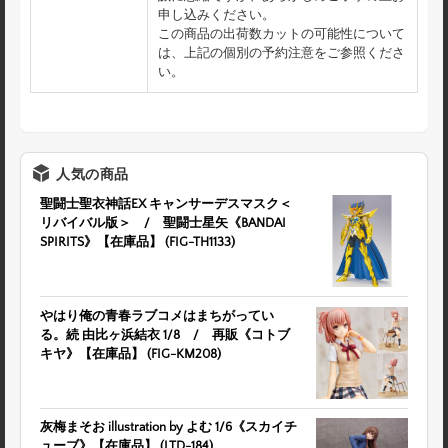
申し込みください。
この商品の出荷数カットの可能性について
は、上記の個別の予約注意をご参照くださ
い。
人気の商品
聖闘士聖衣神話EX キャンサーデスマスク＜
リバイバル版＞ / 聖闘士星矢《BANDAI
SPIRITS》【在庫品】 (FIG-TH1133)
やはり俺の青春ラブコメはまちがってい
る。続 由比ヶ浜結衣 1/8 / 再販《コトブ
キヤ》【在庫品】 (FIG-KM208)
灰梅まそお illustration by よむ 1/6《スカイチ
ューブ》【在庫品】 (LTD-184)