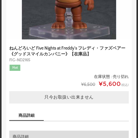
ねんどろいど Five Nights at Freddy’s フレディ・ファズベアー
《グッドスマイルカンパニー》【在庫品】
FIG-ND2165
Hot
在庫状態 : 売り切れ
¥5,600
¥6,500
(税込)
只今お取扱い出来ません
商品詳細
商品詳細