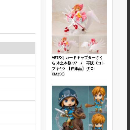
ARTFX J カードキャプターさく
ら 木之本桜 1/7 / 再販《コト
ブキヤ》【在庫品】 (FIG-
KM256)