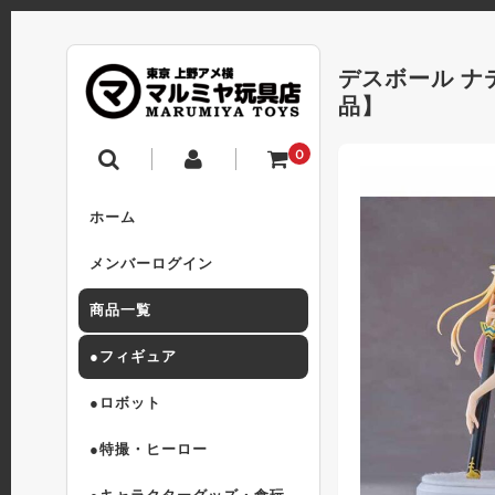
デスボール ナデ
品】
0
ホーム
メンバーログイン
商品一覧
●フィギュア
●ロボット
●特撮・ヒーロー