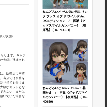
ねんどろいど ゼルダの伝説 リン
ク ブレス オブ ザ ワイルドVer.
DXエディション / 再販《グ
ッドスマイルカンパニー》【在
庫品】 (FIG-ND304)
抜刀状態)
となります。キャラ
が大幅に延期され
。
は、販売店に事前
。当店では余裕を
割り当てを受けま
大幅なカットとな
ねんどろいど BanG Dream！ 花
できない、または
園たえ / 再販《グッドスマイ
頂いていた場合な
ルカンパニー》【在庫品】 (FIG-
ND659)
。