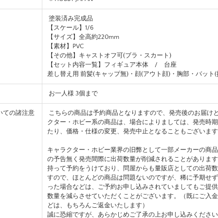
塗装済み完成品
【スケール】1/6
【サイズ】全高約220mm
【素材】PVC
【その他】キャストオフ可(ブラ・スカート)
【セット内容一覧】フィギュア本体 / 台座
差し替え用 前髪(キャップ無)・顔(アウト顔)・胸部・バット(
お一人様 3個まで
いての諸注意
こちらの商品は予約商品となりますので、発売後のお届け
クター・ホビー系の商品は、場合によりましては、発売時期
たり、価格・仕様の変更、発売中止となることもございます
キャラクター・ホビー業界の旧弊として一部メーカーの商品
の予告無く発売間際に出荷数量が削減されることがあります
持って予約をうけており、問屋からも量販店としての出荷数
すので、ほとんどの商品は問題ないのですが、稀に予期せず
った場合などは、ご予約お申し込みされていましてもご提供
数量を減らさせていただくことがございます。（既にご入金
どは、もちろんご返金いたします）
誠に恐縮ですが、あらかじめご了承の上お申し込みください