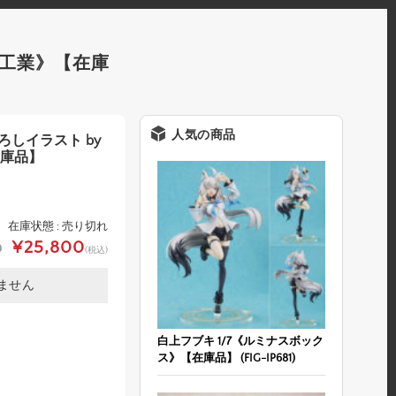
イキ工業》【在庫
人気の商品
ろしイラスト by
在庫品】
在庫状態 : 売り切れ
¥25,800
0
(税込)
ません
白上フブキ 1/7《ルミナスボック
ス》【在庫品】 (FIG-IP681)