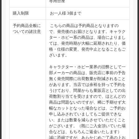
専用台座
購入制限
お一人様 3個まで
予約商品全般に
こちらの商品は予約商品となりますの
ついての諸注意
で、発売後のお届けとなります。キャラク
ター・ホビー系の商品は、場合によりまし
ては、発売時期が大幅に延期されたり、価
格・仕様の変更、発売中止となることもご
ざいます。
キャラクター・ホビー業界の旧弊として一
部メーカーの商品は、販売店に事前の予告
無く発売間際に出荷数量が削減されること
があります。当店では余裕を持って予約を
うけており、問屋からも量販店としての出
荷数割り当てを受けますので、ほとんどの
商品は問題ないのですが、稀に予期せず大
幅なカットとなった場合などは、ご予約お
申し込みされていましてもご提供できな
い、または数量を減らさせていただくこと
がございます。（既にご入金頂いていた場
合などは、もちろんご返金いたします）
誠に恐縮ですが、あらかじめご了承の上お