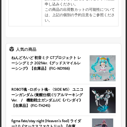
申し込みください。
この商品の出荷数カットの可能性について
は、上記の個別の予約注意をご参照くださ
い。
人気の商品
ねんどろいど 初音ミク GTプロジェクト レ
ーシングミク 2021Ver.《グッドスマイルレ
ーシング》【在庫品】 (FIG-ND1166)
ROBOT魂 -ロボット魂- 〈SIDE MS〉 ユニコ
ーンガンダム (覚醒仕様) [リアルマーキング
Ver. / 機動戦士ガンダムUC《バンダイ》
【在庫品】 (FIG-TH245)
figma Fate/stay night [Heaven’s Feel] ライダ
ー2.0《マックスファクトリー》【在庫