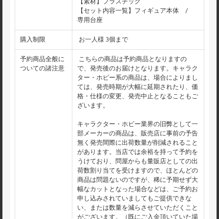
【素材】プラスチック
【セット内容一覧】フィギュア本体 /
専用台座
購入制限
お一人様 3個まで
予約商品全般に
こちらの商品は予約商品となりますの
ついての諸注意
で、発売後のお届けとなります。キャラク
ター・ホビー系の商品は、場合によりまし
ては、発売時期が大幅に延期されたり、価
格・仕様の変更、発売中止となることもご
ざいます。
キャラクター・ホビー業界の旧弊として一
部メーカーの商品は、販売店に事前の予告
無く発売間際に出荷数量が削減されること
があります。当店では余裕を持って予約を
うけており、問屋からも量販店としての出
荷数割り当てを受けますので、ほとんどの
商品は問題ないのですが、稀に予期せず大
幅なカットとなった場合などは、ご予約お
申し込みされていましてもご提供できな
い、または数量を減らさせていただくこと
がございます。（既にご入金頂いていた場