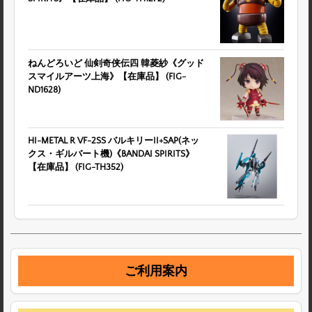
ねんどろいど 仙剣奇侠伝四 韓菱紗《グッド
スマイルアーツ上海》【在庫品】 (FIG-
ND1628)
HI-METAL R VF-2SS バルキリーII+SAP(ネッ
クス・ギルバート機)《BANDAI SPIRITS》
【在庫品】 (FIG-TH352)
ご利用案内