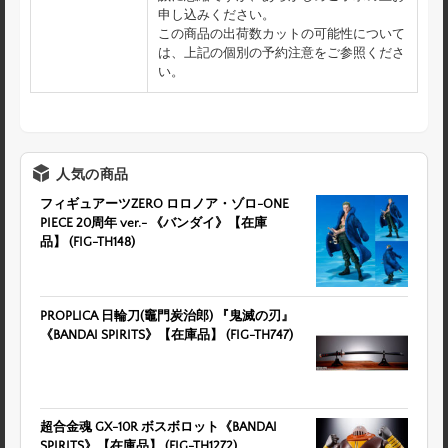
申し込みください。
この商品の出荷数カットの可能性について
は、上記の個別の予約注意をご参照くださ
い。
人気の商品
フィギュアーツZERO ロロノア・ゾロ-ONE
PIECE 20周年 ver.- 《バンダイ》【在庫
品】 (FIG-TH148)
PROPLICA 日輪刀(竈門炭治郎) 『鬼滅の刃』
《BANDAI SPIRITS》【在庫品】 (FIG-TH747)
超合金魂 GX-10R ボスボロット《BANDAI
SPIRITS》【在庫品】 (FIG-TH1272)