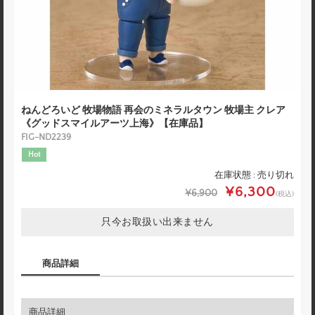
ねんどろいど 牧場物語 再会のミネラルタウン 牧場主 クレア
《グッドスマイルアーツ上海》【在庫品】
FIG-ND2239
Hot
在庫状態 : 売り切れ
¥6,300
¥6,900
(税込)
只今お取扱い出来ません
商品詳細
商品詳細