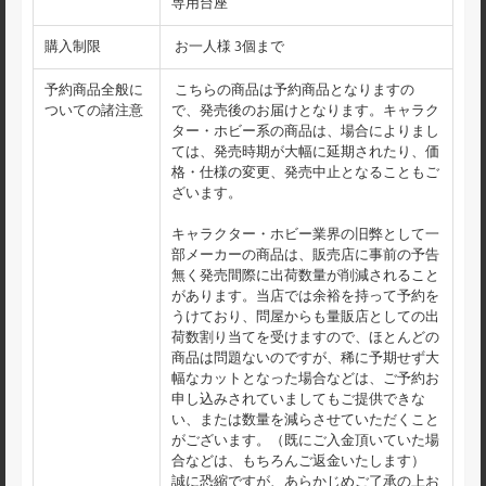
専用台座
購入制限
お一人様 3個まで
予約商品全般に
こちらの商品は予約商品となりますの
ついての諸注意
で、発売後のお届けとなります。キャラク
ター・ホビー系の商品は、場合によりまし
ては、発売時期が大幅に延期されたり、価
格・仕様の変更、発売中止となることもご
ざいます。
キャラクター・ホビー業界の旧弊として一
部メーカーの商品は、販売店に事前の予告
無く発売間際に出荷数量が削減されること
があります。当店では余裕を持って予約を
うけており、問屋からも量販店としての出
荷数割り当てを受けますので、ほとんどの
商品は問題ないのですが、稀に予期せず大
幅なカットとなった場合などは、ご予約お
申し込みされていましてもご提供できな
い、または数量を減らさせていただくこと
がございます。（既にご入金頂いていた場
合などは、もちろんご返金いたします）
誠に恐縮ですが、あらかじめご了承の上お