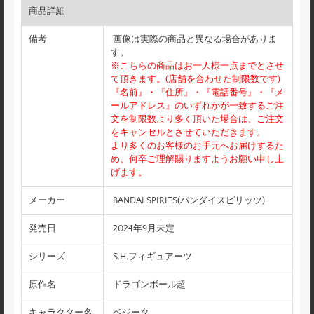
商品詳細
備考
画像は実際の商品と異なる場合がありま
す。
※こちらの商品はお一人様一点までとさせ
て頂きます。(店舗を合わせた制限数です)
『名前』・『住所』・『電話番号』・『メ
ールアドレス』のいずれかが一致するご注
文を制限数より多く頂いた場合は、ご注文
をキャンセルとさせていただきます。
より多くのお客様のお手元へお届けするた
め、何卒ご理解賜りますようお願い申し上
げます。
メーカー
BANDAI SPIRITS(バンダイスピリッツ)
発売日
2024年9月未定
シリーズ
S.H.フィギュアーツ
原作名
ドラゴンボール超
キャラクター名
ベジータ