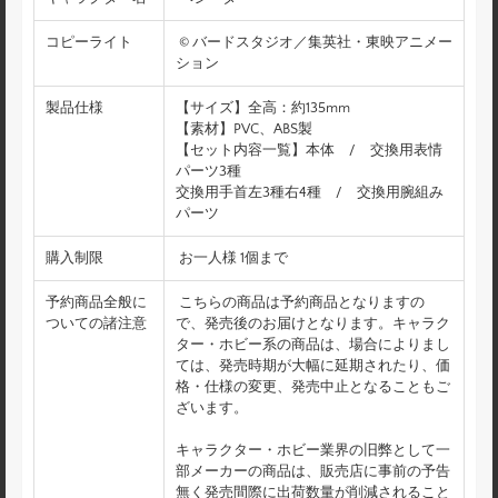
コピーライト
© バードスタジオ／集英社・東映アニメー
ション
製品仕様
【サイズ】全高：約135mm
【素材】PVC、ABS製
【セット内容一覧】本体 / 交換用表情
パーツ3種
交換用手首左3種右4種 / 交換用腕組み
パーツ
購入制限
お一人様 1個まで
予約商品全般に
こちらの商品は予約商品となりますの
ついての諸注意
で、発売後のお届けとなります。キャラク
ター・ホビー系の商品は、場合によりまし
ては、発売時期が大幅に延期されたり、価
格・仕様の変更、発売中止となることもご
ざいます。
キャラクター・ホビー業界の旧弊として一
部メーカーの商品は、販売店に事前の予告
無く発売間際に出荷数量が削減されること