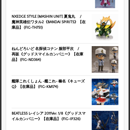
NXEDGE STYLE [MASHIN UNIT] 夏鬼丸 /
魔神英雄伝ワタル2《BANDAI SPIRITS》【在
庫品】 (FIG-TH751)
ねんどろいど 名探偵コナン 服部平次 /
再販《グッドスマイルカンパニー》【在庫
品】 (FIG-ND364)
艦隊これくしょん -艦これ- 榛名《キューズ
Q》【在庫品】 (FIG-KM174)
BEATLESS レイシア 2011Ver. 1/8《グッドスマ
イルカンパニー》【在庫品】 (FIG-IP326)