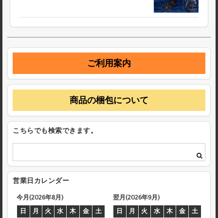
ご利用案内
商品の梱包について
こちらでも検索できます。
営業日カレンダー
今月(2026年8月)
翌月(2026年9月)
日
月
火
水
木
金
土
日
月
火
水
木
金
土