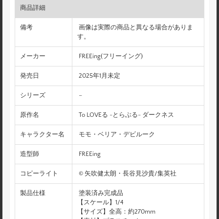
商品詳細
備考
画像は実際の商品と異なる場合がありま
す。
メーカー
FREEing(フリーイング)
発売日
2025年1月未定
シリーズ
–
原作名
To LOVEる -とらぶる- ダークネス
キャラクター名
モモ・ベリア・デビルーク
造型師
FREEing
コピーライト
© 矢吹健太朗・長谷見沙貴/集英社
製品仕様
塗装済み完成品
【スケール】1/4
【サイズ】全高：約270mm