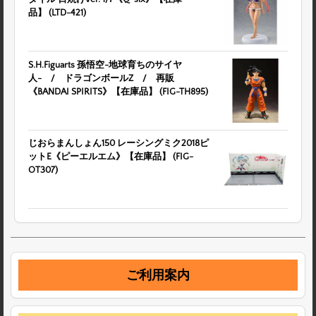
品】 (LTD-421)
S.H.Figuarts 孫悟空-地球育ちのサイヤ
人- / ドラゴンボールZ / 再販
《BANDAI SPIRITS》【在庫品】 (FIG-TH895)
じおらまんしょん150 レーシングミク2018ピ
ットE《ピーエルエム》【在庫品】 (FIG-
OT307)
ご利用案内