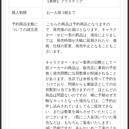
【素材】プラスチック
購入制限
お一人様 3個まで
予約商品全般に
こちらの商品は予約商品となりますの
ついての諸注意
で、発売後のお届けとなります。キャラク
ター・ホビー系の商品は、場合によりまし
ては、発売時期が大幅に延期されたり、価
格・仕様の変更、発売中止となることもご
ざいます。
キャラクター・ホビー業界の旧弊として一
部メーカーの商品は、販売店に事前の予告
無く発売間際に出荷数量が削減されること
があります。当店では余裕を持って予約を
うけており、問屋からも量販店としての出
荷数割り当てを受けますので、ほとんどの
商品は問題ないのですが、稀に予期せず大
幅なカットとなった場合などは、ご予約お
申し込みされていましてもご提供できな
い、または数量を減らさせていただくこと
がございます。（既にご入金頂いていた場
合などは、もちろんご返金いたします）
誠に恐縮ですが、あらかじめご了承の上お