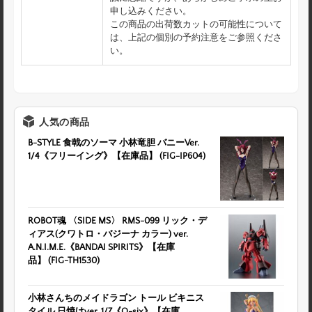
申し込みください。
この商品の出荷数カットの可能性について
は、上記の個別の予約注意をご参照くださ
い。
人気の商品
B-STYLE 食戟のソーマ 小林竜胆 バニーVer.
1/4《フリーイング》【在庫品】 (FIG-IP604)
ROBOT魂 〈SIDE MS〉 RMS-099 リック・デ
ィアス(クワトロ・バジーナ カラー) ver.
A.N.I.M.E.《BANDAI SPIRITS》【在庫
品】 (FIG-TH1530)
小林さんちのメイドラゴン トール ビキニス
タイル 日焼けver. 1/7《Q-six》【在庫