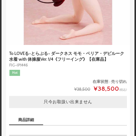
To LOVEる-とらぶる- ダークネス モモ・ベリア・デビルーク
水着 with 体操服Ver. 1/4《フリーイング》【在庫品】
FIG-IP1446
Hot
在庫状態 : 売り切れ
¥38,500
¥38,500
(税込)
只今お取扱い出来ません
商品詳細