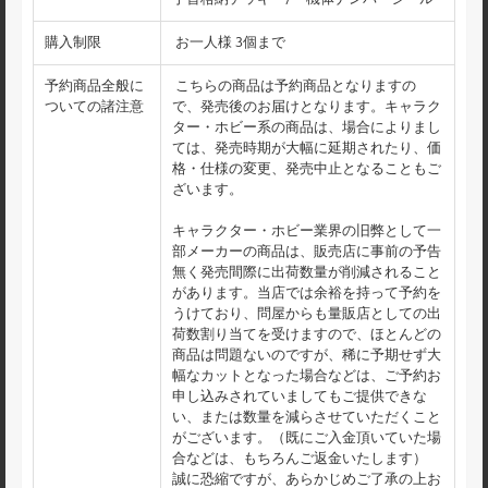
購入制限
お一人様 3個まで
予約商品全般に
こちらの商品は予約商品となりますの
ついての諸注意
で、発売後のお届けとなります。キャラク
ター・ホビー系の商品は、場合によりまし
ては、発売時期が大幅に延期されたり、価
格・仕様の変更、発売中止となることもご
ざいます。
キャラクター・ホビー業界の旧弊として一
部メーカーの商品は、販売店に事前の予告
無く発売間際に出荷数量が削減されること
があります。当店では余裕を持って予約を
うけており、問屋からも量販店としての出
荷数割り当てを受けますので、ほとんどの
商品は問題ないのですが、稀に予期せず大
幅なカットとなった場合などは、ご予約お
申し込みされていましてもご提供できな
い、または数量を減らさせていただくこと
がございます。（既にご入金頂いていた場
合などは、もちろんご返金いたします）
誠に恐縮ですが、あらかじめご了承の上お