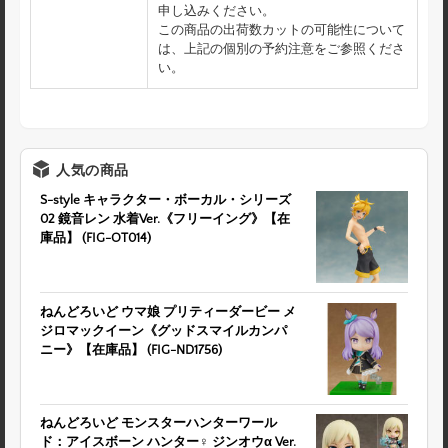
申し込みください。
この商品の出荷数カットの可能性について
は、上記の個別の予約注意をご参照くださ
い。
人気の商品
S-style キャラクター・ボーカル・シリーズ
02 鏡音レン 水着Ver.《フリーイング》【在
庫品】 (FIG-OT014)
ねんどろいど ウマ娘 プリティーダービー メ
ジロマックイーン《グッドスマイルカンパ
ニー》【在庫品】 (FIG-ND1756)
ねんどろいど モンスターハンターワール
ド：アイスボーン ハンター♀ ジンオウα Ver.