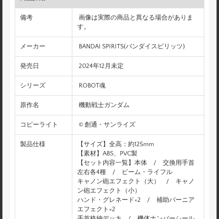
備考
画像は実際の商品と異なる場合がありま
す。
メーカー
BANDAI SPIRITS(バンダイスピリッツ)
発売日
2024年12月未定
シリーズ
ROBOT魂
原作名
機動戦士ガンダム
コピーライト
© 創通・サンライズ
製品仕様
【サイズ】全高：約125mm
【素材】ABS、PVC製
【セット内容一覧】本体 / 交換用手首
左右各4種 / ビーム・ライフル
キャノン砲エフェクト（大） / キャノ
ン砲エフェクト（小）
ハンド・グレネード×2 / 補助バーニア
エフェクト×2
手首格納デッキ / 機体ナンバーシール