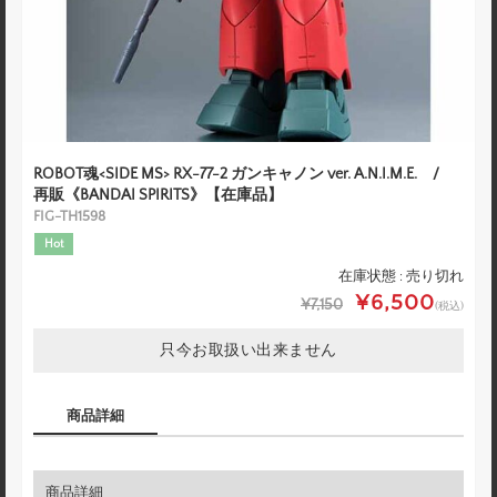
ROBOT魂<SIDE MS> RX-77-2 ガンキャノン ver. A.N.I.M.E. /
再販《BANDAI SPIRITS》【在庫品】
FIG-TH1598
Hot
在庫状態 : 売り切れ
¥6,500
¥7,150
(税込)
只今お取扱い出来ません
商品詳細
商品詳細