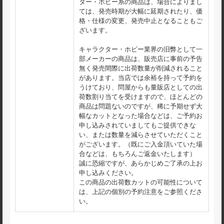
ター・ホビー系の商品は、場合によりまし
ては、発売時期が大幅に延期されたり、価
格・仕様の変更、発売中止となることもご
ざいます。
キャラクター・ホビー業界の旧弊として一
部メーカーの商品は、販売店に事前の予告
無く発売間際に出荷数量が削減されること
があります。当店では余裕を持って予約を
うけており、問屋からも量販店としての出
荷数割り当てを受けますので、ほとんどの
商品は問題ないのですが、稀に予期せず大
幅なカットとなった場合などは、ご予約お
申し込みされていましてもご提供できな
い、または数量を減らさせていただくこと
がございます。（既にご入金頂いていた場
合などは、もちろんご返金いたします）
誠に恐縮ですが、あらかじめご了承の上お
申し込みください。
この商品の出荷数カットの可能性について
は、上記の個別の予約注意をご参照くださ
い。