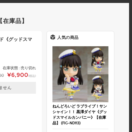
【在庫品】
人気の商品
ギド《グッドスマ
】
在庫状態 : 売り切れ
¥6,900
00
(税込)
ません
ねんどろいど ラブライブ！サン
シャイン！！ 黒澤ダイヤ《グッ
ドスマイルカンパニー》【在庫
品】 (FIG-ND113)