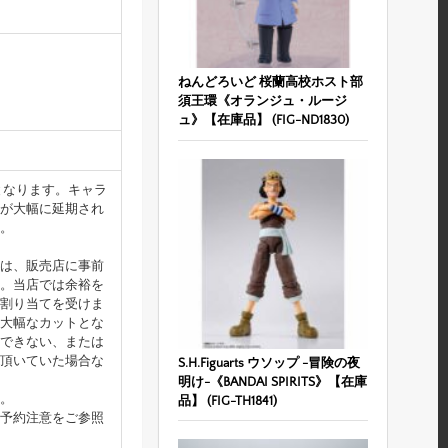
ねんどろいど 桜蘭高校ホスト部
須王環《オランジュ・ルージ
ュ》【在庫品】 (FIG-ND1830)
となります。キャラ
が大幅に延期され
。
は、販売店に事前
。当店では余裕を
割り当てを受けま
大幅なカットとな
できない、または
頂いていた場合な
S.H.Figuarts ウソップ -冒険の夜
明け-《BANDAI SPIRITS》【在庫
。
品】 (FIG-TH1841)
予約注意をご参照