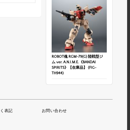
ROBOT魂
RGM-79(G) 陸戦型ジ
ム ver. A.N.I.M.E.《BANDAI
SPIRITS》【在庫品】 (FIG-
TH944)
く表記
お問い合わせ