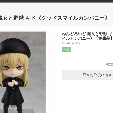
魔女と野獣 ギド《グッドスマイルカンパニー》
ねんどろいど 魔女と野獣 
イルカンパニー》【在庫品
FIG-ND2305
Hot
¥7,2
只今お取扱い出来