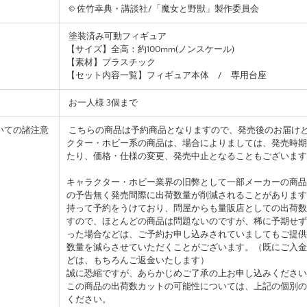
© 佐竹幸典・講談社/「魔女と野獣」製作委員会
塗装済み可動フィギュア
【サイズ】全高：約100mm(ノンスケール)
【素材】プラスチック
【セット内容一覧】フィギュア本体 / 専用台座
お一人様 3個まで
いての諸注意
こちらの商品は予約商品となりますので、発売後のお届け
クター・ホビー系の商品は、場合によりましては、発売時期
たり、価格・仕様の変更、発売中止となることもございます
キャラクター・ホビー業界の旧弊として一部メーカーの商品
の予告無く発売間際に出荷数量が削減されることがあります
持って予約をうけており、問屋からも量販店としての出荷数
すので、ほとんどの商品は問題ないのですが、稀に予期せず
った場合などは、ご予約お申し込みされていましてもご提供
数量を減らさせていただくことがございます。（既にご入金
どは、もちろんご返金いたします）
誠に恐縮ですが、あらかじめご了承の上お申し込みください
この商品の出荷数カットの可能性については、上記の個別の
ください。