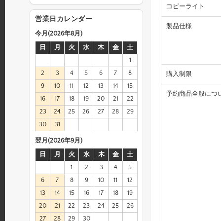
コピーライト
営業日カレンダー
製品仕様
今月(2026年8月)
日
月
火
水
木
金
土
1
2
3
4
5
6
7
8
購入制限
9
10
11
12
13
14
15
予約商品全般につ
16
17
18
19
20
21
22
23
24
25
26
27
28
29
30
31
翌月(2026年9月)
日
月
火
水
木
金
土
1
2
3
4
5
6
7
8
9
10
11
12
13
14
15
16
17
18
19
20
21
22
23
24
25
26
27
28
29
30