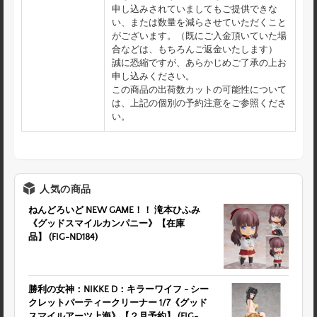
申し込みされていましてもご提供できな
い、または数量を減らさせていただくこと
がございます。（既にご入金頂いていた場
合などは、もちろんご返金いたします）
誠に恐縮ですが、あらかじめご了承の上お
申し込みください。
この商品の出荷数カットの可能性について
は、上記の個別の予約注意をご参照くださ
い。
人気の商品
ねんどろいど NEW GAME！！ 滝本ひふみ
《グッドスマイルカンパニー》【在庫
品】 (FIG-ND184)
勝利の女神：NIKKE D：キラーワイフ - シー
クレットパーティークリーナー 1/7《グッド
スマイルアーツ上海》【２月予約】 (FIG-