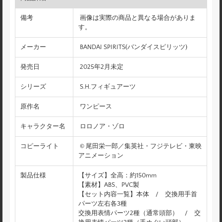
備考
画像は実際の商品と異なる場合がありま
す。
メーカー
BANDAI SPIRITS(バンダイスピリッツ)
発売日
2025年2月未定
シリーズ
S.H.フィギュアーツ
原作名
ワンピース
キャラクター名
ロロノア・ゾロ
コピーライト
© 尾田栄一郎／集英社・フジテレビ・東映
アニメーション
製品仕様
【サイズ】全高：約150mm
【素材】ABS、PVC製
【セット内容一覧】本体 / 交換用手首
パーツ左右各3種
交換用表情パーツ2種（通常頭部） / 交