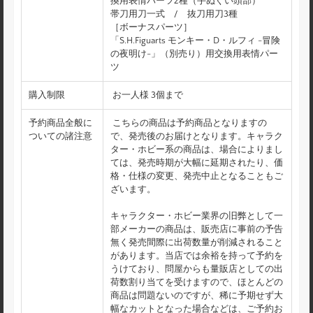
換用表情パーツ2種（手ぬぐい頭部）
帯刀用刀一式 / 抜刀用刀3種
［ボーナスパーツ］
「S.H.Figuarts モンキー・D・ルフィ -冒険
の夜明け-」（別売り）用交換用表情パー
ツ
購入制限
お一人様 3個まで
予約商品全般に
こちらの商品は予約商品となりますの
ついての諸注意
で、発売後のお届けとなります。キャラク
ター・ホビー系の商品は、場合によりまし
ては、発売時期が大幅に延期されたり、価
格・仕様の変更、発売中止となることもご
ざいます。
キャラクター・ホビー業界の旧弊として一
部メーカーの商品は、販売店に事前の予告
無く発売間際に出荷数量が削減されること
があります。当店では余裕を持って予約を
うけており、問屋からも量販店としての出
荷数割り当てを受けますので、ほとんどの
商品は問題ないのですが、稀に予期せず大
幅なカットとなった場合などは、ご予約お