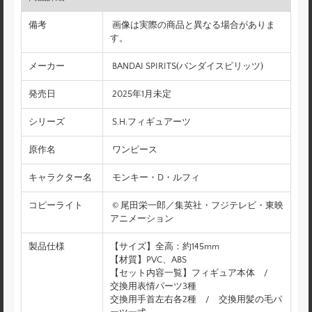
備考
画像は実際の商品と異なる場合がありま
す。
メーカー
BANDAI SPIRITS(バンダイスピリッツ)
発売日
2025年1月未定
シリーズ
S.H.フィギュアーツ
原作名
ワンピース
キャラクター名
モンキー・D・ルフィ
コピーライト
© 尾田栄一郎／集英社・フジテレビ・東映
アニメーション
製品仕様
【サイズ】全高：約145mm
【材質】PVC、ABS
【セット内容一覧】フィギュア本体 /
交換用表情パーツ3種
交換用手首左右各2種 / 交換用髪の毛パ