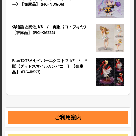
ー》【在庫品】 (FIG-ND1506)
偽物語 忍野忍 1/8 / 再販《コトブキヤ》
【在庫品】 (FIG-KM223)
Fate/EXTRA セイバーエクストラ 1/7 / 再
販《グッドスマイルカンパニー》【在庫
品】 (FIG-IP597)
ご利用案内