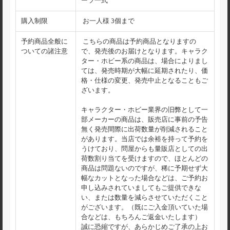
ーツ一式
購入制限
お一人様 3個まで
予約商品全般に
こちらの商品は予約商品となりますの
ついての諸注意
で、発売後のお届けとなります。キャラク
ター・ホビー系の商品は、場合によりまし
ては、発売時期が大幅に延期されたり、価
格・仕様の変更、発売中止となることもご
ざいます。
キャラクター・ホビー業界の旧弊として一
部メーカーの商品は、販売店に事前の予告
無く発売間際に出荷数量が削減されること
があります。当店では余裕を持って予約を
うけており、問屋からも量販店としての出
荷数割り当てを受けますので、ほとんどの
商品は問題ないのですが、稀に予期せず大
幅なカットとなった場合などは、ご予約お
申し込みされていましてもご提供できな
い、または数量を減らさせていただくこと
がございます。（既にご入金頂いていた場
合などは、もちろんご返金いたします）
誠に恐縮ですが、あらかじめご了承の上お