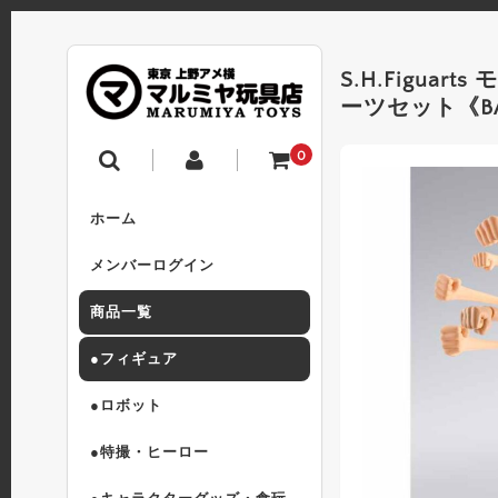
S.H.Figu
ーツセット《BAN
0
ホーム
メンバーログイン
商品一覧
●フィギュア
●ロボット
●特撮・ヒーロー