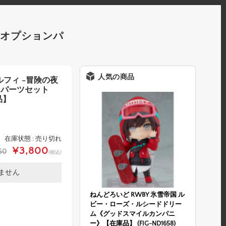
ムのオプションパ
人気の商品
D・ルフィ -冒険の夜
ンパーツセット
品】
在庫状態 : 売り切れ
¥3,800
50
(税込)
ません
ねんどろいど RWBY 氷雪帝国 ル
ビー・ローズ・ルシードドリー
ム《グッドスマイルカンパニ
ー》【在庫品】 (FIG-ND1658)