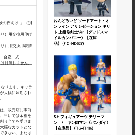
）
ねんどろいど ソードアート・オ
-冒険の夜明け-」（別
ンライン アリシゼーション キリ
ト 上級修剣士Ver.《グッドスマ
（別売り）用交換用伸び
イルカンパニー》【在庫
品】 (FIG-ND627)
（別売り）用交換用表情
/ 台座一式
」本体は付属しません。
となります。キャラ
が大幅に延期され
。
は、販売店に事前
。当店では余裕を
S.H.フィギュアーツ テリーマ
割り当てを受けま
ン / キン肉マン《バンダイ》
大幅なカットとな
【在庫品】 (FIG-TH116)
できない、または