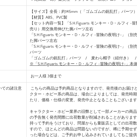
【サイズ】全長：約145mm（「ゴムゴムの銃乱打」パーツ
【材質】ABS、PVC製
【セット内容一覧】「S.H.Figuarts モンキー・D・ルフィ 
売り）用交換用伸びた腕パーツ左右
「S.H.Figuarts モンキー・D・ルフィ -冒険の夜明け-」
た脚パーツ左右
「S.H.Figuarts モンキー・D・ルフィ -冒険の夜明け-」
パーツ
「ゴムゴムの銃乱打」パーツ / 麦わら帽子（紐付き） 
※「S.H.Figuarts モンキー・D・ルフィ -冒険の夜明け-
お一人様 3個まで
いての諸注意
こちらの商品は予約商品となりますので、発売後のお届け
クター・ホビー系の商品は、場合によりましては、発売時期
たり、価格・仕様の変更、発売中止となることもございます
キャラクター・ホビー業界の旧弊として一部メーカーの商品
の予告無く発売間際に出荷数量が削減されることがあります
持って予約をうけており、問屋からも量販店としての出荷数
すので、ほとんどの商品は問題ないのですが、稀に予期せず
った場合などは、ご予約お申し込みされていましてもご提供