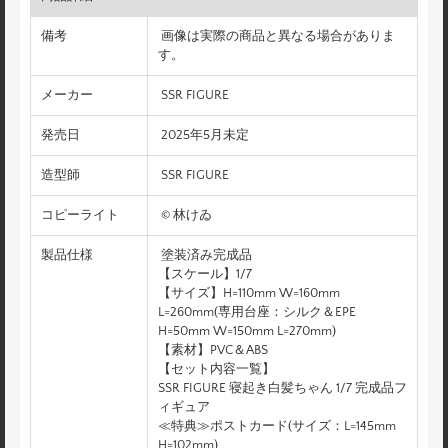
備考
画像は実際の商品と異なる場合がありま
す。
メーカー
SSR FIGURE
発売日
2025年5月未定
造型師
SSR FIGURE
コピーライト
© 林けゐ
製品仕様
塗装済み完成品
【スケール】1/7
【サイズ】H=110mm W=160mm
L=260mm(専用台座：シルク＆EPE
H=50mm W=150mm L=270mm)
【素材】PVC＆ABS
【セット内容一覧】
SSR FIGURE 寝起き白髪ちゃん 1/7 完成品フ
ィギュア
≪特典≫ポストカード(サイズ：L=145mm
H=102mm)