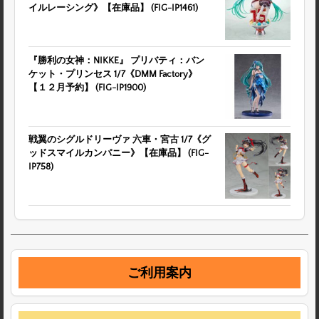
イルレーシング》【在庫品】 (FIG-IP1461)
『勝利の女神：NIKKE』 プリバティ：バン
ケット・プリンセス 1/7《DMM Factory》
【１２月予約】 (FIG-IP1900)
戦翼のシグルドリーヴァ 六車・宮古 1/7《グ
ッドスマイルカンパニー》【在庫品】 (FIG-
IP758)
ご利用案内