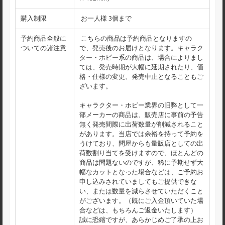
購入制限
お一人様 3個まで
予約商品全般に
こちらの商品は予約商品となりますの
ついての諸注意
で、発売後のお届けとなります。キャラク
ター・ホビー系の商品は、場合によりまし
ては、発売時期が大幅に延期されたり、価
格・仕様の変更、発売中止となることもご
ざいます。
キャラクター・ホビー業界の旧弊として一
部メーカーの商品は、販売店に事前の予告
無く発売間際に出荷数量が削減されること
があります。当店では余裕を持って予約を
うけており、問屋からも量販店としての出
荷数割り当てを受けますので、ほとんどの
商品は問題ないのですが、稀に予期せず大
幅なカットとなった場合などは、ご予約お
申し込みされていましてもご提供できな
い、または数量を減らさせていただくこと
がございます。（既にご入金頂いていた場
合などは、もちろんご返金いたします）
誠に恐縮ですが、あらかじめご了承の上お