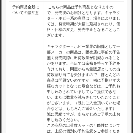
予約商品全般に
こちらの商品は予約商品となりますの
ついての諸注意
で、発売後のお届けとなります。キャラク
ター・ホビー系の商品は、場合によりまし
ては、発売時期が大幅に延期されたり、価
格・仕様の変更、発売中止となることもご
ざいます。
キャラクター・ホビー業界の旧弊として一
部メーカーの商品は、販売店に事前の予告
無く発売間際に出荷数量が削減されること
があります。当店では余裕を持って予約を
うけており、問屋からも量販店としての出
荷数割り当てを受けますので、ほとんどの
商品は問題ないのですが、稀に予期せず大
幅なカットとなった場合などは、ご予約お
申し込みされていましてもご提供できな
い、または数量を減らさせていただくこと
がございます。（既にご入金頂いていた場
合などは、もちろんご返金いたします）
誠に恐縮ですが、あらかじめご了承の上お
申し込みください。
この商品の出荷数カットの可能性について
は、上記の個別の予約注意をご参照くださ