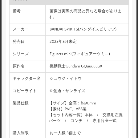
備考
画像は実際の商品と異なる場合がありま
す。
メーカー
BANDAI SPIRITS(バンダイスピリッツ)
発売日
2025年5月未定
シリーズ
Figuarts mini(フィギュアーツミニ)
原作名
機動戦士Gundam GQuuuuuuX
キャラクター名
シュウジ・イトウ
コピーライト
© 創通・サンライズ
製品仕様
【サイズ】全高：約90mm
【素材】PVC、ABS製
【セット内容一覧】本体 / 交換用左腕
パーツ / コンチ / 専用台座一式
購入制限
お一人様 3個まで