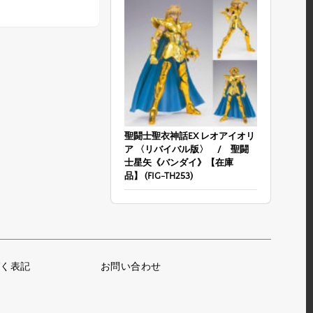
聖闘士聖衣神話EX レオアイオリ
ア 〈リバイバル版〉 / 聖闘
士星矢《バンダイ》【在庫
品】 (FIG-TH253)
く表記
お問い合わせ