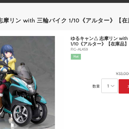
摩リン with 三輪バイク 1/10《アルター》【
ゆるキャン△ 志摩リン wit
1/10《アルター》【在庫品】
FIG-AL459
Hot
¥33,00
数量