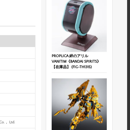
PROPLICA 絆のアリル
VANITIM《BANDAI SPIRITS》
【在庫品】 (FIG-TH1315)
.， Ltd.