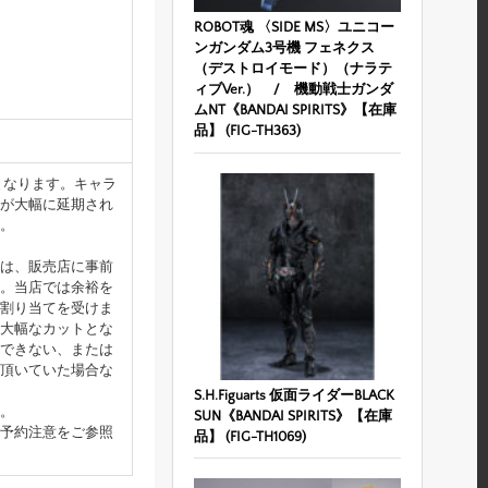
ROBOT魂 〈SIDE MS〉ユニコー
ンガンダム3号機 フェネクス
（デストロイモード）（ナラテ
ィブVer.） / 機動戦士ガンダ
ムNT《BANDAI SPIRITS》【在庫
品】 (FIG-TH363)
となります。キャラ
が大幅に延期され
。
は、販売店に事前
。当店では余裕を
割り当てを受けま
大幅なカットとな
できない、または
頂いていた場合な
S.H.Figuarts 仮面ライダーBLACK
。
SUN《BANDAI SPIRITS》【在庫
予約注意をご参照
品】 (FIG-TH1069)