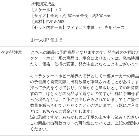
塗装済完成品
【スケール】1/10
【サイズ】全高：約160mm 全長：約200mm
【素材】PVC＆ABS
【セット内容一覧】フィギュア本体 / 専用ベース
お一人様3 個まで
いての諸注意
こちらの商品は予約商品となりますので、発売後のお届け
クター・ホビー系の商品は、場合によりましては、発売時期
たり、価格・仕様の変更、発売中止となることもございます
キャラクター・ホビー業界の旧弊として一部メーカーの商品
の予告無く発売間際に出荷数量が削減されることがあります
持って予約をうけており、問屋からも量販店としての出荷数
すので、ほとんどの商品は問題ないのですが、稀に予期せず
った場合などは、ご予約お申し込みされていましてもご提供
数量を減らさせていただくことがございます。（既にご入金
どは、もちろんご返金いたします）
誠に恐縮ですが、あらかじめご了承の上お申し込みください
この商品の出荷数カットの可能性については、上記の個別の
ください。