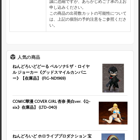
誠に恐縮ですが、あらかじめご了承の上お
申し込みください。
この商品の出荷数カットの可能性について
は、上記の個別の予約注意をご参照くださ
い。
人気の商品
ねんどろいどどーる ペルソナ5 ザ・ロイヤ
ル ジョーカー《グッドスマイルカンパニ
ー》【在庫品】 (FIG-ND1969)
COMIC華漫 COVER GIRL 杏奈 美白ver.《Q-
six》在庫品】 (LTD-040)
ねんどろいど ホロライブプロダクション 宝