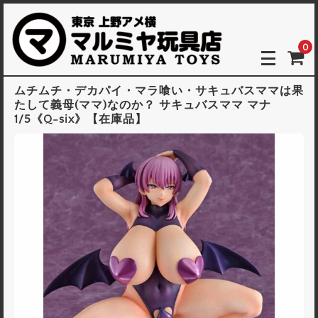
0
ムチムチ・デカパイ・マラ喰い・サキュバスママは果
たして義母(ママ)なのか？ サキュバスママ マナ
1/5《Q-six》【在庫品】