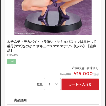
ムチムチ・デカパイ・マラ喰い・サキュバスママは果たして
義母(ママ)なのか？ サキュバスママ マナ 1/5《Q-six》【在庫
品】
LTD-415
Hot
在庫状態 : 在庫有り
¥15,000
¥26,180
(税込)
数量
商品詳細