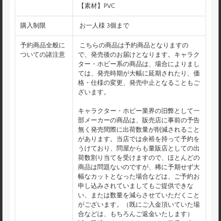
【素材】PVC
購入制限
お一人様 3個まで
予約商品全般に
こちらの商品は予約商品となりますの
ついての諸注意
で、発売後のお届けとなります。キャラク
ター・ホビー系の商品は、場合によりまし
ては、発売時期が大幅に延期されたり、価
格・仕様の変更、発売中止となることもご
ざいます。
キャラクター・ホビー業界の旧弊として一
部メーカーの商品は、販売店に事前の予告
無く発売間際に出荷数量が削減されること
があります。当店では余裕を持って予約を
うけており、問屋からも量販店としての出
荷数割り当てを受けますので、ほとんどの
商品は問題ないのですが、稀に予期せず大
幅なカットとなった場合などは、ご予約お
申し込みされていましてもご提供できな
い、または数量を減らさせていただくこと
がございます。（既にご入金頂いていた場
合などは、もちろんご返金いたします）