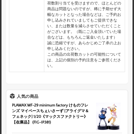
荷数割り当てを受けますので、ほとんどの
商品は問題ないのですが、稀に予期せず大
幅なカットとなった場合などは、ご予約お
申し込みされていましてもご提供できな
い、または数量を減らさせていただくこと
がございます。（既にご入金頂いていた場
合などは、もちろんご返金いたします）
誠に恐縮ですが、あらかじめご了承の上お
申し込みください。
この商品の出荷数カットの可能性について
は、上記の個別の予約注意をご参照くださ
い。
人気の商品
PLAMAX MF-29 minimum factory けものフレ
ンズ マイペースちぇいさーず [アライグマ＆
フェネック] 1/20《マックスファクトリー》
【在庫品】 (FIG-IP381)