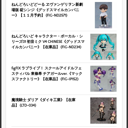
ねんどろいどどーる ヱヴァンゲリヲン新劇
場版 碇シンジ《グッドスマイルカンパニ
ー》【１１月予約】 (FIG-ND2571)
ねんどろいど キャラクター・ボーカル・シ
リーズ01 初音ミク V4 CHINESE《グッドスマ
イルカンパニー》【在庫品】 (FIG-ND234)
figFIX ラブライブ！ スクールアイドルフェ
スティバル 東條希 チアガールver.《マック
スファクトリー》【在庫品】 (FIG-IP152)
魔境騎士 ダリア《ダイキ工業》【在庫
品】 (LTD-034)