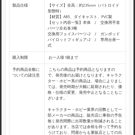
製品仕様
【サイズ】全高：約235mm（バトロイド
形態時）
【材質】ABS、ダイキャスト、PVC製
【セット内容一覧】本体 / 交換用手首
パーツ左右各3種
交換用フェイスパーツ×2 / ガンポッド
パイロットフィギュア×2 / 専用台座一
式
購入制限
お一人様 1個まで
予約商品全般に
こちらの商品は予約商品となりますの
ついての諸注意
で、発売後のお届けとなります。キャラク
ター・ホビー系の商品は、場合によりまし
ては、発売時期が大幅に延期されたり、価
格・仕様の変更、発売中止となることもご
ざいます。
キャラクター・ホビー業界の旧弊として一
部メーカーの商品は、販売店に事前の予告
無く発売間際に出荷数量が削減されること
があります。当店では余裕を持って予約を
うけており、問屋からも量販店としての出