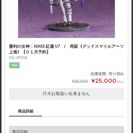
勝利の女神：NIKKE 紅蓮 1/7 / 再販《グッドスマイルアーツ
上海》【０１月予約】
FIG-IP1709
Hot
在庫状態 : 売り切れ
¥25,000
¥25,000
(税込)
只今お取扱い出来ません
商品詳細
商品詳細