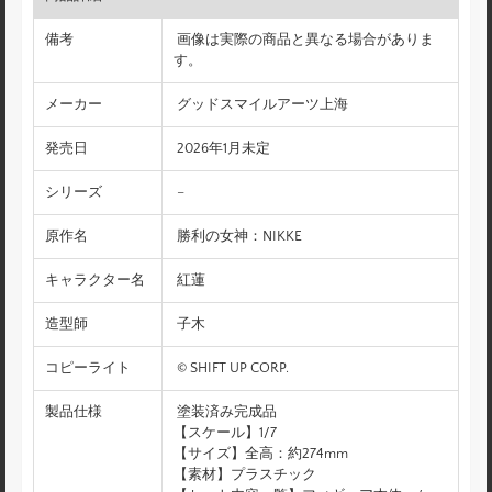
備考
画像は実際の商品と異なる場合がありま
す。
メーカー
グッドスマイルアーツ上海
発売日
2026年1月未定
シリーズ
–
原作名
勝利の女神：NIKKE
キャラクター名
紅蓮
造型師
子木
コピーライト
© SHIFT UP CORP.
製品仕様
塗装済み完成品
【スケール】1/7
【サイズ】全高：約274mm
【素材】プラスチック