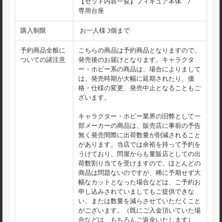
【セット内容一覧】フィギュア本体 /
専用台座
購入制限
お一人様 3個まで
予約商品全般に
こちらの商品は予約商品となりますので、
ついての諸注意
発売後のお届けとなります。キャラクタ
ー・ホビー系の商品は、場合によりまして
は、発売時期が大幅に延期されたり、価
格・仕様の変更、発売中止となることもご
ざいます。
キャラクター・ホビー業界の旧弊として一
部メーカーの商品は、販売店に事前の予告
無く発売間際に出荷数量が削減されること
があります。当店では余裕を持って予約を
うけており、問屋からも量販店としての出
荷数割り当てを受けますので、ほとんどの
商品は問題ないのですが、稀に予期せず大
幅なカットとなった場合などは、ご予約お
申し込みされていましてもご提供できな
い、または数量を減らさせていただくこと
がございます。（既にご入金頂いていた場
合などは、もちろんご返金いたします）