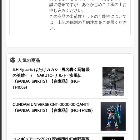
誠に恐縮ですが、あらかじめご了承の上お
申し込みください。
この商品の出荷数カットの可能性について
は、上記の個別の予約注意をご参照くださ
い。
人気の商品
S.H.Figuarts はたけカカシ -勇名轟く写輪眼
の英雄- / NARUTO-ナルト- 疾風伝
《BANDAI SPIRITS》【在庫品】 (FIG-
TH1065)
GUNDAM UNIVERSE GNT-0000 00 QAN[T]
《BANDAI SPIRITS》【在庫品】 (FIG-TH1219)
フィギュアーツZERO 呪術廻戦 釘崎野薔薇