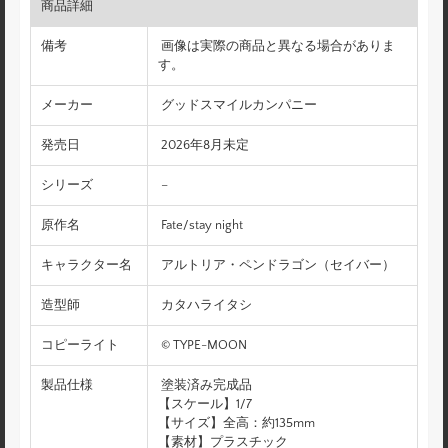
商品詳細
備考
画像は実際の商品と異なる場合がありま
す。
メーカー
グッドスマイルカンパニー
発売日
2026年8月未定
シリーズ
–
原作名
Fate/stay night
キャラクター名
アルトリア・ペンドラゴン（セイバー）
造型師
カタハライタシ
コピーライト
© TYPE-MOON
製品仕様
塗装済み完成品
【スケール】1/7
【サイズ】全高：約135mm
【素材】プラスチック