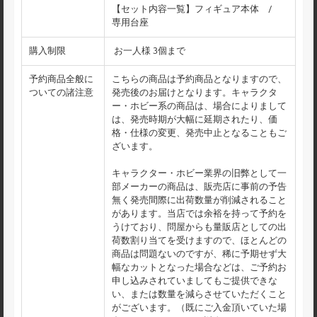
【セット内容一覧】フィギュア本体 /
専用台座
購入制限
お一人様 3個まで
予約商品全般に
こちらの商品は予約商品となりますので、
ついての諸注意
発売後のお届けとなります。キャラクタ
ー・ホビー系の商品は、場合によりまして
は、発売時期が大幅に延期されたり、価
格・仕様の変更、発売中止となることもご
ざいます。
キャラクター・ホビー業界の旧弊として一
部メーカーの商品は、販売店に事前の予告
無く発売間際に出荷数量が削減されること
があります。当店では余裕を持って予約を
うけており、問屋からも量販店としての出
荷数割り当てを受けますので、ほとんどの
商品は問題ないのですが、稀に予期せず大
幅なカットとなった場合などは、ご予約お
申し込みされていましてもご提供できな
い、または数量を減らさせていただくこと
がございます。（既にご入金頂いていた場