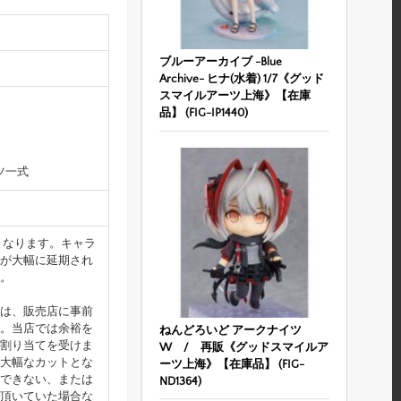
ブルーアーカイブ -Blue
Archive- ヒナ(水着) 1/7《グッド
スマイルアーツ上海》【在庫
品】 (FIG-IP1440)
ツ一式
となります。キャラ
が大幅に延期され
。
は、販売店に事前
。当店では余裕を
ねんどろいど アークナイツ
割り当てを受けま
W / 再販《グッドスマイルア
大幅なカットとな
ーツ上海》【在庫品】 (FIG-
できない、または
ND1364)
頂いていた場合な