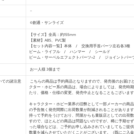
–
©創通・サンライズ
【サイズ】全高：約155mm
【素材】ABS、PVC製
【セット内容一覧】本体 / 交換用手首パーツ左右各3種
ビーム・ライフル / ハンマー / シールド
ビーム・サーベルエフェクトパーツ×2 / ジョイントパー
お一人様 3個まで
いての諸注意
こちらの商品は予約商品となりますので、発売後のお届け
クター・ホビー系の商品は、場合によりましては、発売時期
たり、価格・仕様の変更、発売中止となることもございます
キャラクター・ホビー業界の旧弊として一部メーカーの商品
の予告無く発売間際に出荷数量が削減されることがあります
持って予約をうけており、問屋からも量販店としての出荷数
すので、ほとんどの商品は問題ないのですが、稀に予期せず
った場合などは、ご予約お申し込みされていましてもご提供
数量を減らさせていただくことがございます。（既にご入金