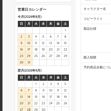
キャラクター名
営業日カレンダー
今月(2026年8月)
コピーライト
日
月
火
水
木
金
土
製品仕様
1
2
3
4
5
6
7
8
9
10
11
12
13
14
15
16
17
18
19
20
21
22
23
24
25
26
27
28
29
購入制限
30
31
予約商品全般につ
翌月(2026年9月)
日
月
火
水
木
金
土
1
2
3
4
5
6
7
8
9
10
11
12
13
14
15
16
17
18
19
20
21
22
23
24
25
26
27
28
29
30