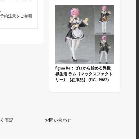
。
予約注意をご参照
figma Re：ゼロから始める異世
界生活 ラム《マックスファクト
リー》【在庫品】 (FIG-IP882)
く表記
お問い合わせ