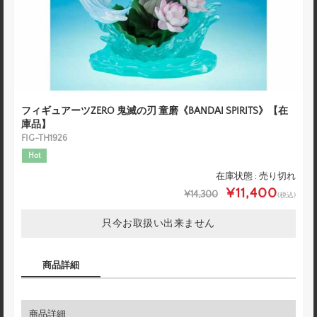
フィギュアーツZERO 鬼滅の刃 童磨《BANDAI SPIRITS》【在
庫品】
FIG-TH1926
Hot
在庫状態 : 売り切れ
¥11,400
¥14,300
(税込)
只今お取扱い出来ません
商品詳細
商品詳細