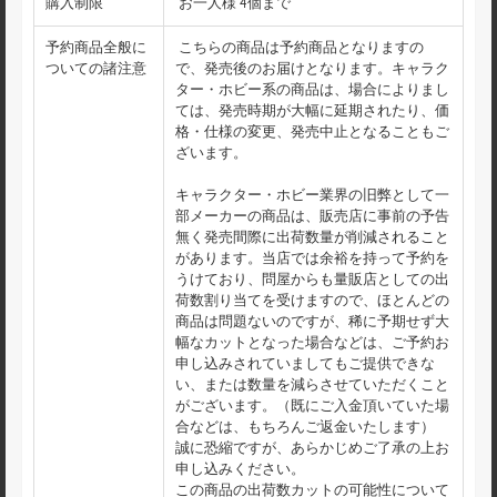
購入制限
お一人様 4個まで
予約商品全般に
こちらの商品は予約商品となりますの
ついての諸注意
で、発売後のお届けとなります。キャラク
ター・ホビー系の商品は、場合によりまし
ては、発売時期が大幅に延期されたり、価
格・仕様の変更、発売中止となることもご
ざいます。
キャラクター・ホビー業界の旧弊として一
部メーカーの商品は、販売店に事前の予告
無く発売間際に出荷数量が削減されること
があります。当店では余裕を持って予約を
うけており、問屋からも量販店としての出
荷数割り当てを受けますので、ほとんどの
商品は問題ないのですが、稀に予期せず大
幅なカットとなった場合などは、ご予約お
申し込みされていましてもご提供できな
い、または数量を減らさせていただくこと
がございます。（既にご入金頂いていた場
合などは、もちろんご返金いたします）
誠に恐縮ですが、あらかじめご了承の上お
申し込みください。
この商品の出荷数カットの可能性について