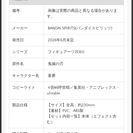
備考
画像は実際の商品と異なる場合がありま
す。
メーカー
BANDAI SPIRITS(バンダイスピリッツ)
発売日
2026年6月未定
シリーズ
フィギュアーツZERO
原作名
鬼滅の刃
キャラクター名
童磨
コピーライト
©吾峠呼世晴／集英社・アニプレックス・
ufotable
製品仕様
【サイズ】全高：約230mm
【素材】PVC、ABS製
【セット内容一覧】本体（エフェクト含
む）