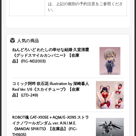
は、上記の個別の予約注意をご参照くださ
い。
人気の商品
ねんどろいど わたしの幸せな結婚 久堂清霞
《グッドスマイルカンパニー》【在庫
品】 (FIG-ND2003)
コミック阿吽 吹石花 illustration by 深崎暮人
Red Ver. 1/6《スカイチューブ》【在庫
品】 (LTD-249)
ROBOT魂
GAT-X105E＋AQM/E-X09S ストラ
イクノワールガンダム ver. A.N.I.M.E.
《BANDAI SPIRITS》【在庫品】 (FIG-
TH1605)