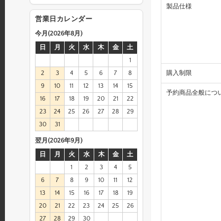
製品仕様
営業日カレンダー
今月(2026年8月)
日
月
火
水
木
金
土
1
購入制限
2
3
4
5
6
7
8
9
10
11
12
13
14
15
予約商品全般につ
16
17
18
19
20
21
22
23
24
25
26
27
28
29
30
31
翌月(2026年9月)
日
月
火
水
木
金
土
1
2
3
4
5
6
7
8
9
10
11
12
13
14
15
16
17
18
19
20
21
22
23
24
25
26
27
28
29
30