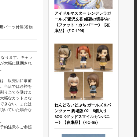
アイドルマスター シンデレラガ
ールズ 鷺沢文香 紺碧の境界Ver.
《ファット・カンパニー》【在
用パーツ付属(着物
庫品】 (FIG-IP91)
となります。キャラ
が大幅に延期され
。
は、販売店に事前
。当店では余裕を
割り当てを受けま
大幅なカットとな
できない、または
ねんどろいどぷち ガールズ＆パ
頂いていた場合な
ンツァー 劇場版 02 6個入り
BOX《グッドスマイルカンパニ
。
ー》【在庫品】 (FIG-85)
予約注意をご参照