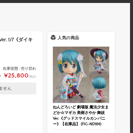
人気の商品
r. 1/7《ダイキ
在庫状態 : 売り切れ
¥25,800
0
(税込)
ません
ねんどろいど 劇場版 魔法少女ま
どか☆マギカ 美樹さやか 舞妓
Ver.《グッドスマイルカンパニ
ー》【在庫品】 (FIG-ND164)