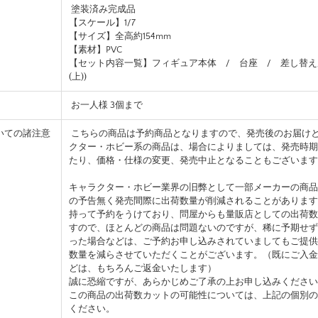
塗装済み完成品
【スケール】1/7
【サイズ】全高約154mm
【素材】PVC
【セット内容一覧】フィギュア本体 / 台座 / 差し替え
(上))
お一人様 3個まで
いての諸注意
こちらの商品は予約商品となりますので、発売後のお届け
クター・ホビー系の商品は、場合によりましては、発売時期
たり、価格・仕様の変更、発売中止となることもございます
キャラクター・ホビー業界の旧弊として一部メーカーの商品
の予告無く発売間際に出荷数量が削減されることがあります
持って予約をうけており、問屋からも量販店としての出荷数
すので、ほとんどの商品は問題ないのですが、稀に予期せず
った場合などは、ご予約お申し込みされていましてもご提供
数量を減らさせていただくことがございます。（既にご入金
どは、もちろんご返金いたします）
誠に恐縮ですが、あらかじめご了承の上お申し込みください
この商品の出荷数カットの可能性については、上記の個別の
ください。