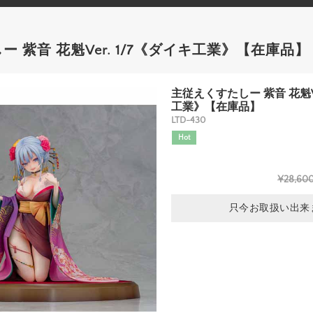
 紫音 花魁Ver. 1/7《ダイキ工業》【在庫品】
主従えくすたしー 紫音 花魁Ve
工業》【在庫品】
LTD-430
Hot
¥28,60
只今お取扱い出来